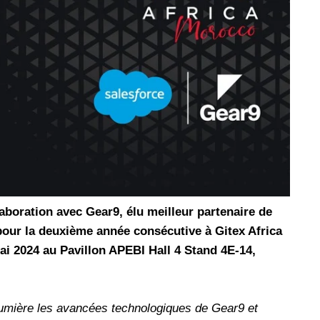
les réseaux sociaux
Promotion Orange Maroc: Recharge x25 +
Internet
Orange, inwi fait
Nouveau! Orange Maroc multiplie les recharges
d'un accès à
de ses clients mobiles en prépayé par 25 et ce,
pour toute recharge de 30 Dh ou plus. De plus,
WhatsApp,
Orange offre, suite à n'importe quelle recharge,
et Snapchat voire
un volume d'internet variant selon le montant de
 Notons au
ladite recharge. La durée de validité du volume
e offre
d'internet est de 7 jours alors que celle du solde
n le 23 mars 2026,
offert en Dh est de 3 mois. Recharge Solde
aboration avec Gear9, élu meilleur partenaire de
 pour la deuxième année consécutive à Gitex Africa
ai 2024 au Pavillon APEBI Hall 4 Stand 4E-14,
lumière les avancées technologiques de Gear9 et