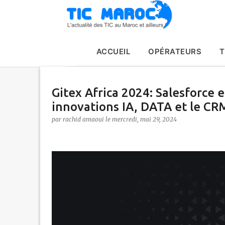
ACCUEIL
OPÉRATEURS
T
Gitex Africa 2024: Salesforce 
innovations IA, DATA et le CR
par
rachid amaoui
le
mercredi, mai 29, 2024