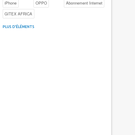
iPhone
OPPO
Abonnement Internet
GITEX AFRICA
4G au Maroc
Facebook
Promotions inwi
PLUS D'ÉLÉMENTS
Intelligence Artificielle
Cybersécurité
Promotions Maroc Telecom
Kaspersky
APEBI
iOS
Ericsson
WhatsApp