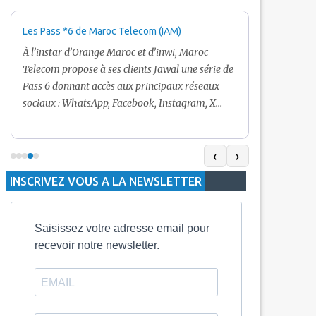
Les Pass *6 de Maroc Telecom (IAM)
Promotion Ma
+ Internet
À l’instar d’Orange Maroc et d’inwi, Maroc
Nouveau! Clie
Telecom propose à ses clients Jawal une série de
pour toute r
Pass 6 donnant accès aux principaux réseaux
Telecom vous
sociaux : WhatsApp, Facebook, Instagram, X
De plus, Mar
(Twitter) et Snapchat.En temps normal, le Pass
quelle recha
5 Dh inclut 100 Mo, le Pass 10 Dh offre 400 Mo,
selon le mon
tandis que les formules à 20 Dh et 30 Dh
‹
›
la durée de v
proposent respectivement 1 Go et 2 Go. Les
INSCRIVEZ VOUS A LA NEWSLETTER
jours alors q
durées de validité sont de 3 jours pour
3 mois.
Saisissez votre adresse email pour
recevoir notre newsletter.