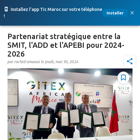
Accéder au contenu principal
Installez l'app Tic Maroc sur votre téléphone
Installer
!
Partenariat stratégique entre la
SMIT, l'ADD et l'APEBI pour 2024-
2026
par
rachid amaoui
le
jeudi, mai 30, 2024