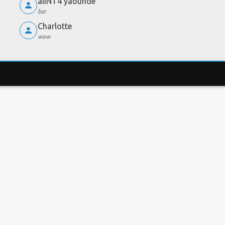
aliNT4 yaounde
bsr
Charlotte
wow
EST DE DÉBIT
COMPARATEUR DE FORFAITS
LES 