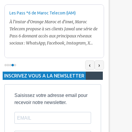
Les Pass *6 de Maroc Telecom (IAM)
Promotion Ma
+ Internet
À l’instar d’Orange Maroc et d’inwi, Maroc
Nouveau! Clie
Telecom propose à ses clients Jawal une série de
pour toute r
Pass 6 donnant accès aux principaux réseaux
Telecom vous
sociaux : WhatsApp, Facebook, Instagram, X
De plus, Mar
(Twitter) et Snapchat.En temps normal, le Pass
quelle recha
5 Dh inclut 100 Mo, le Pass 10 Dh offre 400 Mo,
selon le mon
tandis que les formules à 20 Dh et 30 Dh
‹
›
la durée de v
proposent respectivement 1 Go et 2 Go. Les
INSCRIVEZ VOUS A LA NEWSLETTER
jours alors q
durées de validité sont de 3 jours pour
3 mois.
Saisissez votre adresse email pour
recevoir notre newsletter.