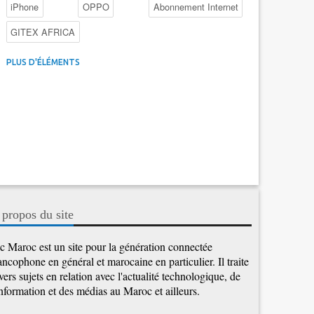
iPhone
OPPO
Abonnement Internet
GITEX AFRICA
4G au Maroc
Facebook
Promotions inwi
PLUS D'ÉLÉMENTS
Intelligence Artificielle
Cybersécurité
Promotions Maroc Telecom
Kaspersky
APEBI
iOS
Ericsson
WhatsApp
 propos du site
c Maroc est un site pour la génération connectée
ancophone en général et marocaine en particulier. Il traite
vers sujets en relation avec l'actualité technologique, de
information et des médias au Maroc et ailleurs.