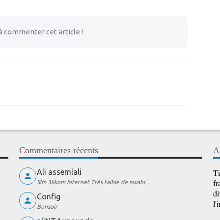
à commenter cet article !
Commentaires récents
A
Ali assemlali
Ti
fr
Slm 3likom Internet Très faible de nwahi…
di
Config
l'
Bonsoir