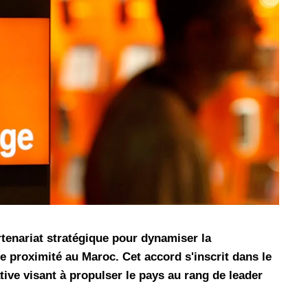
les réseaux sociaux
Promotion Orange Maroc: Recharge x25 +
Internet
Orange, inwi fait
Nouveau! Orange Maroc multiplie les recharges
d'un accès à
de ses clients mobiles en prépayé par 25 et ce,
pour toute recharge de 30 Dh ou plus. De plus,
WhatsApp,
Orange offre, suite à n'importe quelle recharge,
et Snapchat voire
un volume d'internet variant selon le montant de
 Notons au
ladite recharge. La durée de validité du volume
e offre
d'internet est de 7 jours alors que celle du solde
n le 23 mars 2026,
offert en Dh est de 3 mois. Recharge Solde
tenariat stratégique pour dynamiser la
e proximité au Maroc. Cet accord s'inscrit dans le
tive visant à propulser le pays au rang de leader