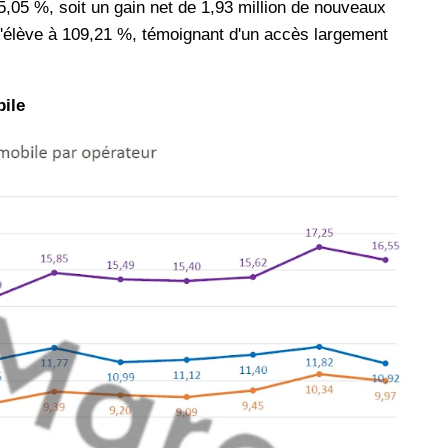
5,05 %, soit un gain net de 1,93 million de nouveaux
 s'élève à 109,21 %, témoignant d'un accès largement
les réseaux sociaux
Promotion Orange Maroc: Recharge x25 +
Internet
Orange, inwi fait
Nouveau! Orange Maroc multiplie les recharges
ile
d'un accès à
de ses clients mobiles en prépayé par 25 et ce,
pour toute recharge de 30 Dh ou plus. De plus,
WhatsApp,
Orange offre, suite à n'importe quelle recharge,
et Snapchat voire
un volume d'internet variant selon le montant de
 Notons au
ladite recharge. La durée de validité du volume
e offre
d'internet est de 7 jours alors que celle du solde
n le 23 mars 2026,
offert en Dh est de 3 mois. Recharge Solde