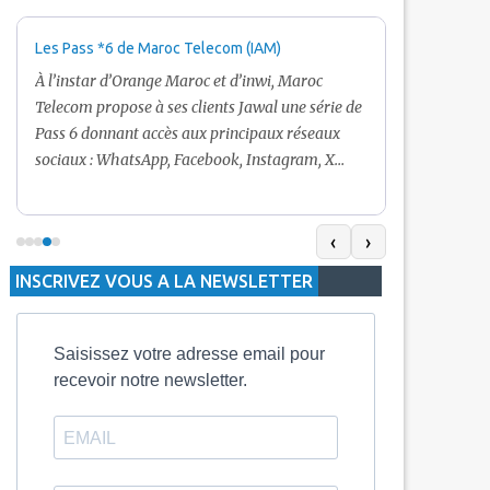
Les Pass *6 de Maroc Telecom (IAM)
Promotion Ma
+ Internet
À l’instar d’Orange Maroc et d’inwi, Maroc
Nouveau! Clie
Telecom propose à ses clients Jawal une série de
pour toute r
Pass 6 donnant accès aux principaux réseaux
Telecom vous
sociaux : WhatsApp, Facebook, Instagram, X
De plus, Mar
(Twitter) et Snapchat.En temps normal, le Pass
quelle recha
5 Dh inclut 100 Mo, le Pass 10 Dh offre 400 Mo,
selon le mon
tandis que les formules à 20 Dh et 30 Dh
‹
›
la durée de v
proposent respectivement 1 Go et 2 Go. Les
INSCRIVEZ VOUS A LA NEWSLETTER
jours alors q
durées de validité sont de 3 jours pour
3 mois.
Saisissez votre adresse email pour
recevoir notre newsletter.