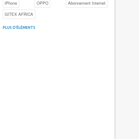
iPhone
OPPO
Abonnement Internet
GITEX AFRICA
4G au Maroc
Facebook
Promotions inwi
PLUS D'ÉLÉMENTS
Intelligence Artificielle
Cybersécurité
Promotions Maroc Telecom
Kaspersky
APEBI
iOS
Ericsson
WhatsApp