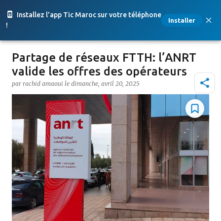
Accéder au contenu principal
Installez l'app Tic Maroc sur votre téléphone
Installer
!
Partage de réseaux FTTH: l’ANRT
valide les offres des opérateurs
par
rachid amaoui
le
dimanche, avril 20, 2025