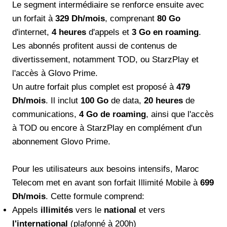
Le segment intermédiaire se renforce ensuite avec
un forfait à
329 Dh/mois
, comprenant
80 Go
d'internet,
4 heures
d'appels et
3 Go en roaming
.
Les abonnés profitent aussi de contenus de
divertissement, notamment TOD, ou StarzPlay et
l'accès à Glovo Prime.
Un autre forfait plus complet est proposé à
479
Dh/mois
. Il inclut
100 Go
de data,
20 heures
de
communications,
4 Go de roaming
, ainsi que l'accès
à TOD ou encore à StarzPlay en complément d'un
abonnement Glovo Prime.
Pour les utilisateurs aux besoins intensifs, Maroc
Telecom met en avant son forfait Illimité Mobile à
699
Dh/mois
. Cette formule comprend:
Appels
illimités
vers le
national
et vers
l'international
(plafonné à 200h)