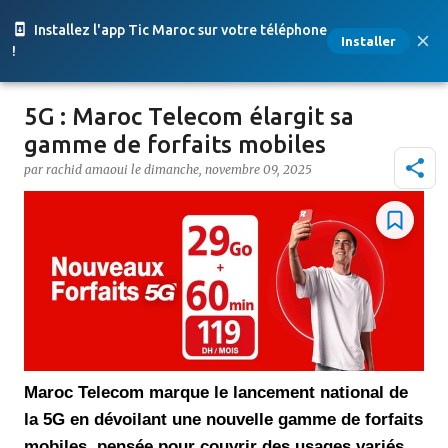
Accéder au contenu principal
Installez l'app Tic Maroc sur votre téléphone
Installer
!
5G : Maroc Telecom élargit sa
gamme de forfaits mobiles
par
rachid amaoui
le
dimanche, novembre 09, 2025
Maroc Telecom marque le lancement national de
la 5G en dévoilant une nouvelle gamme de forfaits
mobiles, pensée pour couvrir des usages variés.