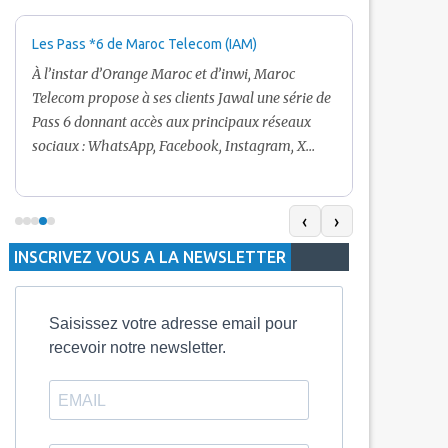
Les Pass *6 de Maroc Telecom (IAM)
Promotion Ma
+ Internet
À l’instar d’Orange Maroc et d’inwi, Maroc
Nouveau! Clie
Telecom propose à ses clients Jawal une série de
pour toute r
Pass 6 donnant accès aux principaux réseaux
Telecom vous
sociaux : WhatsApp, Facebook, Instagram, X
De plus, Mar
(Twitter) et Snapchat.En temps normal, le Pass
quelle recha
5 Dh inclut 100 Mo, le Pass 10 Dh offre 400 Mo,
selon le mon
tandis que les formules à 20 Dh et 30 Dh
‹
›
la durée de v
proposent respectivement 1 Go et 2 Go. Les
INSCRIVEZ VOUS A LA NEWSLETTER
jours alors q
durées de validité sont de 3 jours pour
3 mois.
Saisissez votre adresse email pour
recevoir notre newsletter.