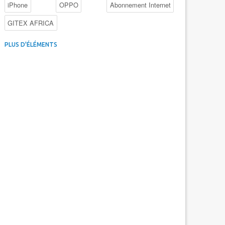
iPhone
OPPO
Abonnement Internet
GITEX AFRICA
4G au Maroc
Facebook
Promotions inwi
PLUS D'ÉLÉMENTS
Intelligence Artificielle
Cybersécurité
Promotions Maroc Telecom
Kaspersky
APEBI
iOS
Ericsson
WhatsApp