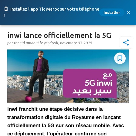
Accéder au contenu principal
Installez l'app Tic Maroc sur votre téléphone
Installer
!
inwi lance officiellement la 5G
par
rachid amaoui
le
vendredi, novembre 07, 2025
inwi franchit une étape décisive dans la
transformation digitale du Royaume en lançant
officiellement la 5G sur son réseau mobile. Avec
ce déploiement, l'opérateur confirme son