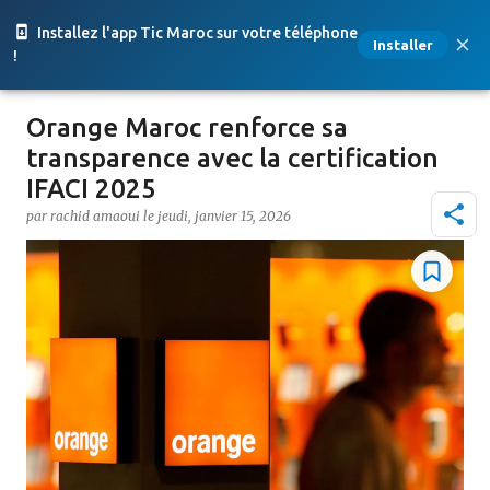
Accéder au contenu principal
Installez l'app Tic Maroc sur votre téléphone
Installer
!
Orange Maroc renforce sa
transparence avec la certification
IFACI 2025
par
rachid amaoui
le
jeudi, janvier 15, 2026