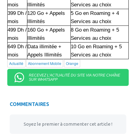
mois
Illimités
Services au choix
399 Dh /
120 Go + Appels
5 Go en Roaming + 4
mois
Illimités
Services au choix
499 Dh /
160 Go + Appels
8 Go en Roaming + 5
mois
Illimités
Services au choix
649 Dh /
Data illimitée +
10 Go en Roaming + 5
mois
Appels Illimités
Services au choix
Actualité
Abonnement Mobile
Orange
RECEVEZ L'ACTUALITÉ DU SITE VIA NOTRE CHAÎNE
SUR WHATSAPP
COMMENTAIRES
Soyez le premier à commenter cet article !