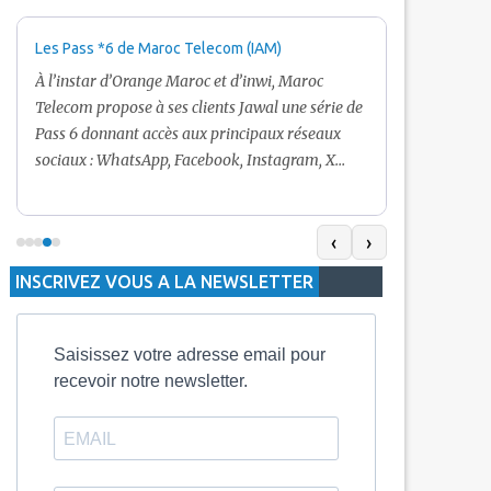
Les Pass *6 de Maroc Telecom (IAM)
Promotion Ma
+ Internet
À l’instar d’Orange Maroc et d’inwi, Maroc
Nouveau! Clie
Telecom propose à ses clients Jawal une série de
pour toute r
Pass 6 donnant accès aux principaux réseaux
Telecom vous
sociaux : WhatsApp, Facebook, Instagram, X
De plus, Mar
(Twitter) et Snapchat.En temps normal, le Pass
quelle recha
5 Dh inclut 100 Mo, le Pass 10 Dh offre 400 Mo,
selon le mon
tandis que les formules à 20 Dh et 30 Dh
‹
›
la durée de v
proposent respectivement 1 Go et 2 Go. Les
INSCRIVEZ VOUS A LA NEWSLETTER
jours alors q
durées de validité sont de 3 jours pour
3 mois.
Saisissez votre adresse email pour
recevoir notre newsletter.