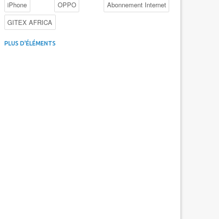
iPhone
OPPO
Abonnement Internet
GITEX AFRICA
4G au Maroc
Facebook
Promotions inwi
PLUS D'ÉLÉMENTS
Intelligence Artificielle
Cybersécurité
Promotions Maroc Telecom
Kaspersky
APEBI
iOS
Ericsson
WhatsApp