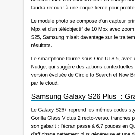
faudra recourir à une coque tierce pour profit
Le module photo se compose d'un capteur princ
Mpx et d'un téléobjectif de 10 Mpx avec zoom o
S25, Samsung misait davantage sur le traitemen
résultats.
Le smartphone tourne sous One UI 8.5, avec 
Nudge, qui suggère des actions contextuelles e
version évoluée de Circle to Search et Now Bri
par le cloud.
Samsung Galaxy S26 Plus : Gr
Le Galaxy S26+ reprend les mêmes codes styli
Gorilla Glass Victus 2 recto-verso, tranches pl
son gabarit : l'écran passe à 6,7 pouces en Q
d'affichage nettement plus généreuse et une d