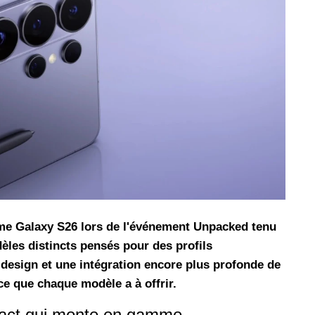
les réseaux sociaux
Promotion Orange Maroc: Recharge x25 +
Internet
Orange, inwi fait
Nouveau! Orange Maroc multiplie les recharges
d'un accès à
de ses clients mobiles en prépayé par 25 et ce,
pour toute recharge de 30 Dh ou plus. De plus,
WhatsApp,
Orange offre, suite à n'importe quelle recharge,
et Snapchat voire
un volume d'internet variant selon le montant de
 Notons au
ladite recharge. La durée de validité du volume
e offre
d'internet est de 7 jours alors que celle du solde
n le 23 mars 2026,
offert en Dh est de 3 mois. Recharge Solde
me Galaxy S26 lors de l'événement Unpacked tenu
les distincts pensés pour des profils
 design et une intégration encore plus profonde de
e ce que chaque modèle a à offrir.
act qui monte en gamme