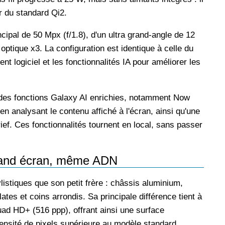
er du standard Qi2.
ipal de 50 Mpx (f/1.8), d'un ultra grand-angle de 12
ptique x3. La configuration est identique à celle du
t logiciel et les fonctionnalités IA pour améliorer les
des fonctions Galaxy AI enrichies, notamment Now
n analysant le contenu affiché à l'écran, ainsi qu'une
ef. Ces fonctionnalités tournent en local, sans passer
and écran, même ADN
stiques que son petit frère : châssis aluminium,
ates et coins arrondis. Sa principale différence tient à
uad HD+ (516 ppp), offrant ainsi une surface
ensité de pixels supérieure au modèle standard.