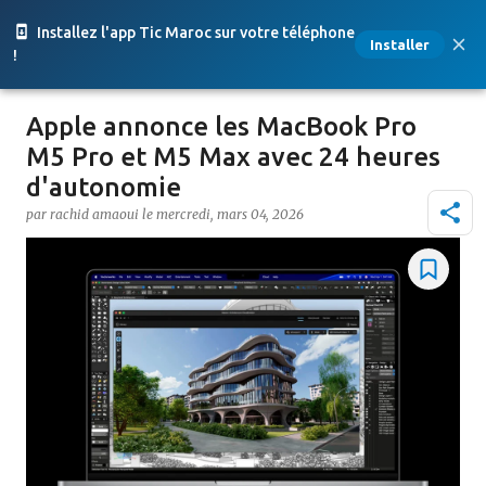
Accéder au contenu principal
Installez l'app Tic Maroc sur votre téléphone
Installer
!
Apple annonce les MacBook Pro
M5 Pro et M5 Max avec 24 heures
d'autonomie
par
rachid amaoui
le
mercredi, mars 04, 2026