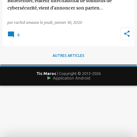
Bitdefender, éditeur international de solutions de
cybersécurité, vient d'annoncer son parten…
par
rachid amaoui
le
jeudi, janvier 30, 2020
0
AUTRES ARTICLES
Tic Maroc
| Copyright © 2013-2026
Application Android