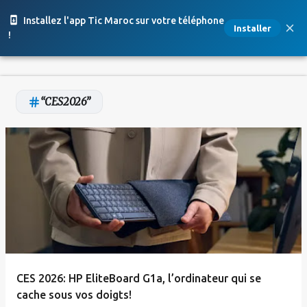
Accéder au contenu principal
Installez l'app Tic Maroc sur votre téléphone
Installer
!
CES2026
A
r
t
i
c
l
e
CES 2026: HP EliteBoard G1a, l’ordinateur qui se
s
cache sous vos doigts!