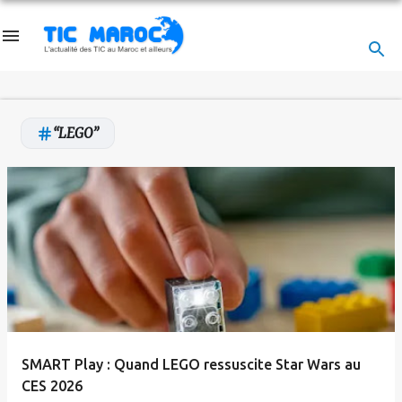
Accéder au contenu principal
LEGO
A
r
t
i
c
l
e
SMART Play : Quand LEGO ressuscite Star Wars au
s
CES 2026