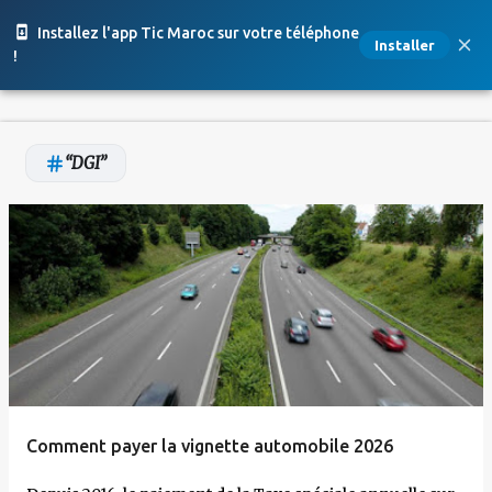
Accéder au contenu principal
Installez l'app Tic Maroc sur votre téléphone
Installer
!
DGI
A
r
t
i
c
l
e
Comment payer la vignette automobile 2026
s