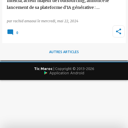
Intelcia, acteur majeur de l’outsourcing, annonce le
lancement de sa plateforme d’IA générative : …
par
rachid amaoui
le
mercredi, mai 22, 2024
0
AUTRES ARTICLES
Tic Maroc
| Copyright © 2013-2026
Application Android