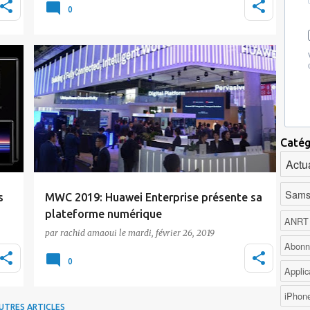
une version améliorée de son casque de
0
réalité …
Actualité
Huawei
MWC2019
Catég
Actua
Sams
s
MWC 2019: Huawei Enterprise présente sa
plateforme numérique
ANRT
par
rachid amaoui
le
mardi, février 26, 2019
le
Huawei Enterprise effectue sa première
Abonn
n
représentation au salon MWC 2019 sous le
0
Applic
thème « Bâtir…
iPhon
UTRES ARTICLES