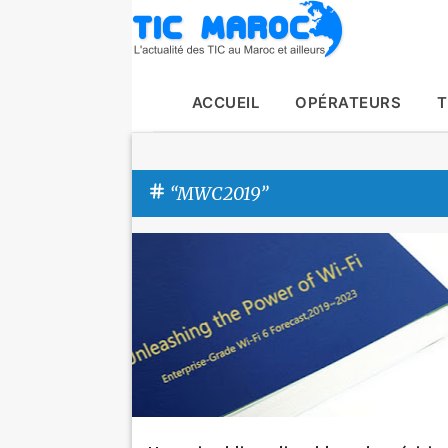
ACCUEIL
OPÉRATEURS
T
MWC2019
A
Actualité
Huawei
MWC2019
r
t
i
c
l
e