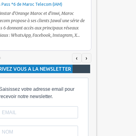
 Pass *6 de Maroc Telecom (IAM)
Promotion Maroc Tel
+ Internet
’instar d’Orange Maroc et d’inwi, Maroc
Nouveau! Clients Jawa
ecom propose à ses clients Jawal une série de
pour toute recharge 
s 6 donnant accès aux principaux réseaux
Telecom vous fera bén
iaux : WhatsApp, Facebook, Instagram, X
De plus, Maroc Teleco
itter) et Snapchat.En temps normal, le Pass
quelle recharge, un v
h inclut 100 Mo, le Pass 10 Dh offre 400 Mo,
selon le montant de l
dis que les formules à 20 Dh et 30 Dh
‹
›
la durée de validité d
posent respectivement 1 Go et 2 Go. Les
RIVEZ VOUS A LA NEWSLETTER
jours alors que celle 
ées de validité sont de 3 jours pour
3 mois.
Saisissez votre adresse email pour
recevoir notre newsletter.