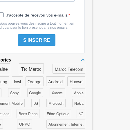
J'accepte de recevoir vos e-mails.
Vous pouvez vous désinscrire à tout moment en
cliquant sur le lien présent dans nos emails.
S'INSCRIRE
ories
lité
Tic Maroc
Maroc Telecom
ung
inwi
Orange
Android
Huawei
Sony
Google
Xiaomi
Apple
ement Mobile
LG
Microsoft
Nokia
ations
Bons Plans
Fibre Optique
5G
e
OPPO
Abonnement Internet