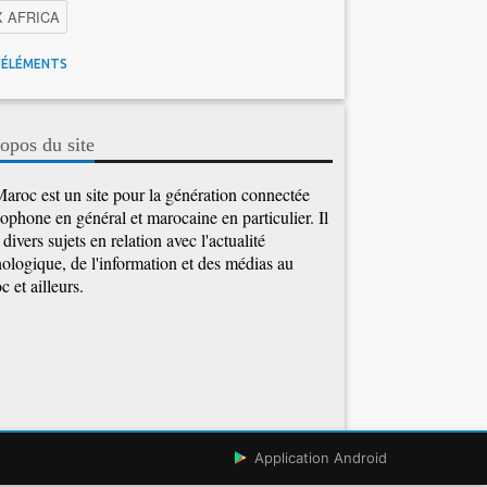
X AFRICA
 Maroc
Facebook
Promotions inwi
'ÉLÉMENTS
gence Artificielle
Cybersécurité
tions Maroc Telecom
Kaspersky
APEBI
opos du site
Ericsson
WhatsApp
aroc est un site pour la génération connectée
ophone en général et marocaine en particulier. Il
e divers sujets en relation avec l'actualité
ologique, de l'information et des médias au
 et ailleurs.
Application Android