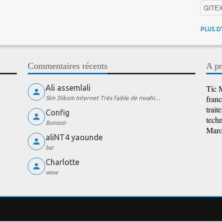
GITE
4G au
PLUS D
Intelli
Promo
Commentaires récents
A pr
iOS
Ali assemlali
Tic M
franc
Slm 3likom Internet Très faible de nwahi…
trait
Config
techn
Bonsoir
Maroc
aliNT4 yaounde
bsr
Charlotte
wow