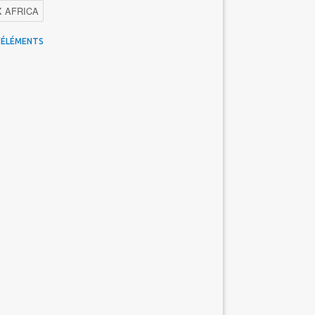
X AFRICA
 Maroc
Facebook
Promotions inwi
'ÉLÉMENTS
gence Artificielle
Cybersécurité
tions Maroc Telecom
Kaspersky
APEBI
Ericsson
WhatsApp