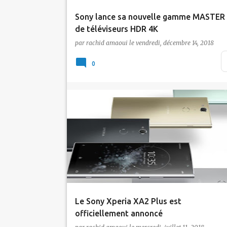
Sony lance sa nouvelle gamme MASTER
de téléviseurs HDR 4K
par
rachid amaoui
le
vendredi, décembre 14, 2018
Sony vient de lancer sa nouvelle gamme
MASTER de téléviseurs HDR 4K: ceux-ci so
0
dotés du systèm…
Actualité
Sony
Le Sony Xperia XA2 Plus est
officiellement annoncé