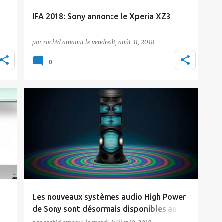
IFA 2018: Sony annonce le Xperia XZ3
A l’occasion de l’IFA 2018, Sony a présenté
par
rachid amaoui
le
vendredi, août 31, 2018
officiellement le Xperia XZ3, et ce 6 mois
nt
seulement …
0
Actualité
Sony
Les nouveaux systèmes audio High Power
de Sony sont désormais disponibles au
Maroc