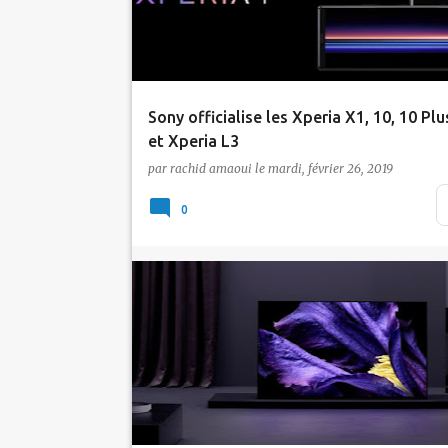
Sony officialise les Xperia X1, 10, 10 Plu
et Xperia L3
par
rachid amaoui
le
mardi, février 26, 2019
A l'occasion du MWC 2019, Sony a levé le voi
sur trois smartphones se distinguant par u
0
af…
Actualité
Sony