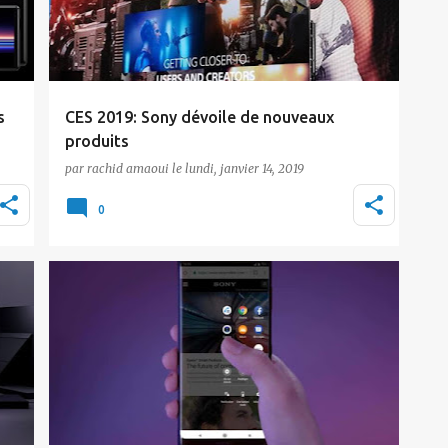
s
CES 2019: Sony dévoile de nouveaux
produits
par
rachid amaoui
le
lundi, janvier 14, 2019
le
Sony a signé présent au CES 2019, un
n
événement d’envergure qui s'est tenu à Las
0
Vegas (Nevada…
Actualité
IFA2018
Sony