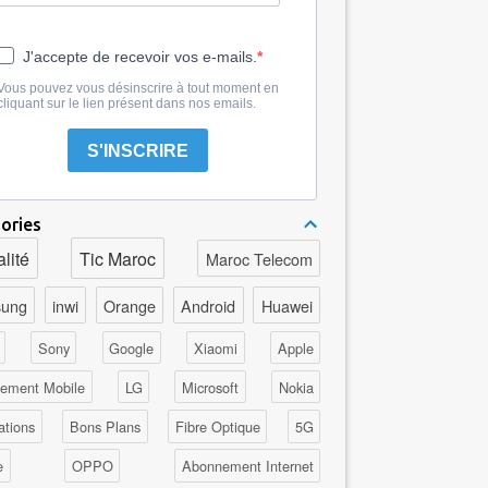
J'accepte de recevoir vos e-mails.
Vous pouvez vous désinscrire à tout moment en
cliquant sur le lien présent dans nos emails.
S'INSCRIRE
ories
lité
Tic Maroc
Maroc Telecom
ung
inwi
Orange
Android
Huawei
Sony
Google
Xiaomi
Apple
ement Mobile
LG
Microsoft
Nokia
ations
Bons Plans
Fibre Optique
5G
e
OPPO
Abonnement Internet