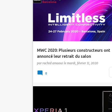
Actualité
Amazon
Coronavirus
Ericsson
Intel
LG
MWC2020
Nvidia
Samsung
Sony
ZTE
MWC 2020: Plusieurs constructeurs ont
annoncé leur retrait du salon
par
rachid amaoui
le
mardi, février 11, 2020
A cause de l'épidémie du coronavirus,
plusieurs constructeurs ont annulé leur
0
participation a…
Actualité
MWC2019
Sony