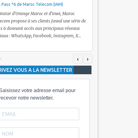
 Pass *6 de Maroc Telecom (IAM)
Promotion Maroc Tel
+ Internet
’instar d’Orange Maroc et d’inwi, Maroc
Nouveau! Clients Jawa
ecom propose à ses clients Jawal une série de
pour toute recharge 
s 6 donnant accès aux principaux réseaux
Telecom vous fera bén
iaux : WhatsApp, Facebook, Instagram, X
De plus, Maroc Teleco
itter) et Snapchat.En temps normal, le Pass
quelle recharge, un v
h inclut 100 Mo, le Pass 10 Dh offre 400 Mo,
selon le montant de l
dis que les formules à 20 Dh et 30 Dh
‹
›
la durée de validité d
posent respectivement 1 Go et 2 Go. Les
RIVEZ VOUS A LA NEWSLETTER
jours alors que celle 
ées de validité sont de 3 jours pour
3 mois.
Saisissez votre adresse email pour
recevoir notre newsletter.