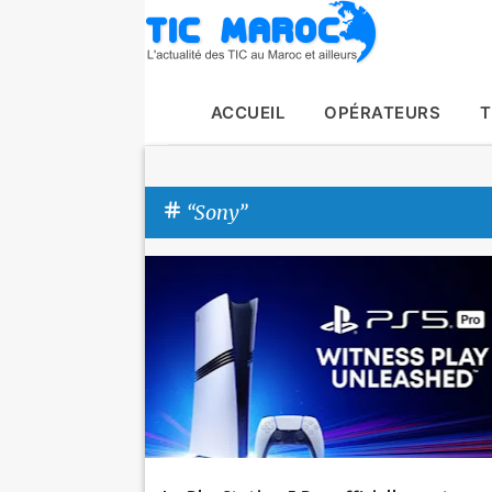
ACCUEIL
OPÉRATEURS
T
Sony
A
Actualité
PlayStation
Sony
r
t
i
c
l
e