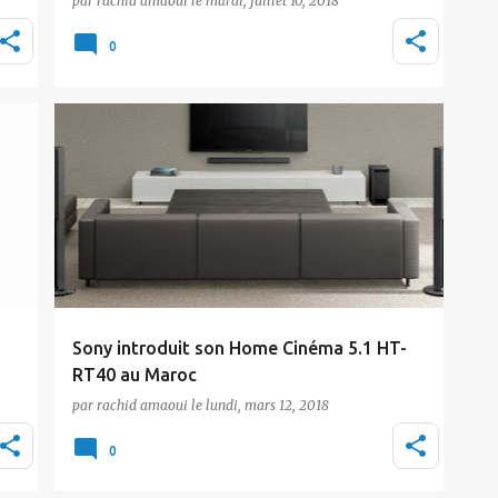
par
rachid amaoui
le
mardi, juillet 10, 2018
e
Afin d’accompagner efficacement tous les
0
événements festifs que vous organiserez
chez vous, Sony …
Actualité
Sony
Sony introduit son Home Cinéma 5.1 HT-
RT40 au Maroc
par
rachid amaoui
le
lundi, mars 12, 2018
Sony Moyen-Orient et Afrique vient
d'annoncer le lancement de son Home
0
ble
Cinéma 5.1 canaux, l…