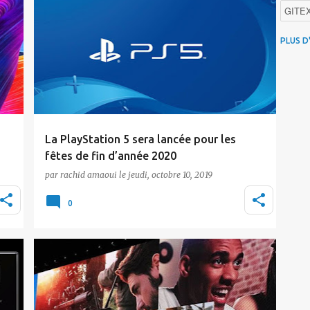
Actualité
PlayStation
Sony
GITE
4G au
PLUS D
Intelli
Promo
iOS
La PlayStation 5 sera lancée pour les
fêtes de fin d’année 2020
par
rachid amaoui
le
jeudi, octobre 10, 2019
Sony a annoncé que sa PlayStation 5
disposera d'une nouvelle manette et sortira
0
pour Noël 202…
Actualité
CES2019
Sony