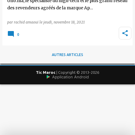
Uno.ma, le spécialiste du high-tech et le plus grand réseau
des revendeurs agréés de la marque Ap…
par
rachid amaoui
le
jeudi, novembre 18, 2021
0
AUTRES ARTICLES
Tic Maroc
| Copyright © 2013-2026
Application Android