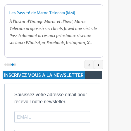
Les Pass *6 de Maroc Telecom (IAM)
Promotion Ma
+ Internet
À l’instar d’Orange Maroc et d’inwi, Maroc
Nouveau! Clie
Telecom propose à ses clients Jawal une série de
pour toute r
Pass 6 donnant accès aux principaux réseaux
Telecom vous
sociaux : WhatsApp, Facebook, Instagram, X
De plus, Mar
(Twitter) et Snapchat.En temps normal, le Pass
quelle recha
5 Dh inclut 100 Mo, le Pass 10 Dh offre 400 Mo,
selon le mon
tandis que les formules à 20 Dh et 30 Dh
‹
›
la durée de v
proposent respectivement 1 Go et 2 Go. Les
INSCRIVEZ VOUS A LA NEWSLETTER
jours alors q
durées de validité sont de 3 jours pour
3 mois.
Saisissez votre adresse email pour
recevoir notre newsletter.