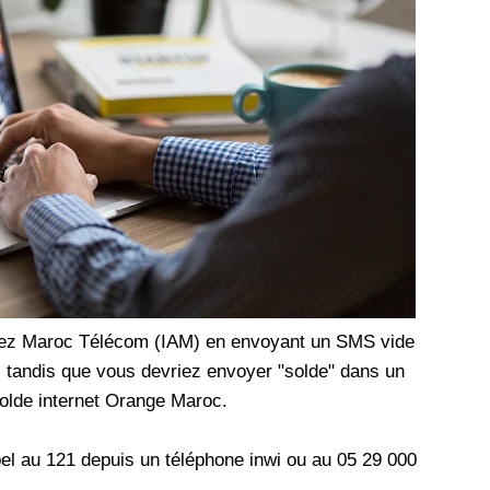
les réseaux sociaux
Promotion Orange Maroc: Recharge x25 +
Internet
Orange, inwi fait
Nouveau! Orange Maroc multiplie les recharges
d'un accès à
de ses clients mobiles en prépayé par 25 et ce,
pour toute recharge de 30 Dh ou plus. De plus,
WhatsApp,
Orange offre, suite à n'importe quelle recharge,
et Snapchat voire
un volume d'internet variant selon le montant de
 Notons au
ladite recharge. La durée de validité du volume
e offre
d'internet est de 7 jours alors que celle du solde
n le 23 mars 2026,
offert en Dh est de 3 mois. Recharge Solde
chez Maroc Télécom (IAM) en envoyant un SMS vide
 tandis que vous devriez envoyer "solde" dans un
olde internet Orange Maroc.
pel au 121 depuis un téléphone inwi ou au 05 29 000