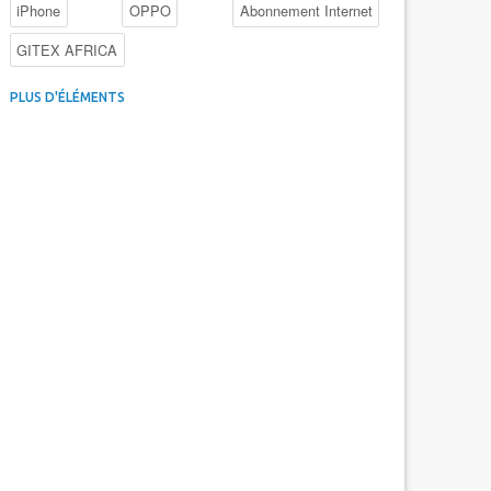
iPhone
OPPO
Abonnement Internet
GITEX AFRICA
4G au Maroc
Facebook
Promotions inwi
PLUS D'ÉLÉMENTS
Intelligence Artificielle
Cybersécurité
Promotions Maroc Telecom
Kaspersky
APEBI
iOS
Ericsson
WhatsApp