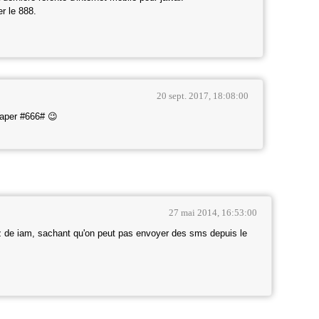
er le 888.
20 sept. 2017, 18:08:00
taper #666# 😉
27 mai 2014, 16:53:00
az de iam, sachant qu'on peut pas envoyer des sms depuis le