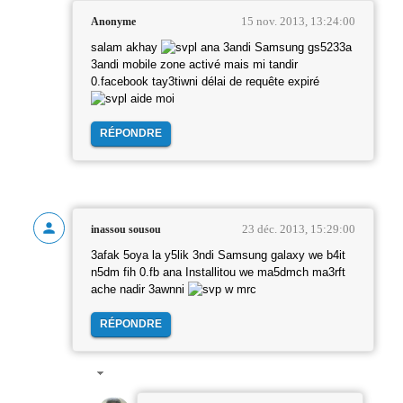
15 nov. 2013, 13:24:00
Anonyme
salam akhay
l ana 3andi Samsung gs5233a
3andi mobile zone activé mais mi tandir
0.facebook tay3tiwni délai de requête expiré
l aide moi
RÉPONDRE
23 déc. 2013, 15:29:00
inassou sousou
3afak 5oya la y5lik 3ndi Samsung galaxy we b4it
n5dm fih 0.fb ana Installitou we ma5dmch ma3rft
ache nadir 3awnni
w mrc
RÉPONDRE