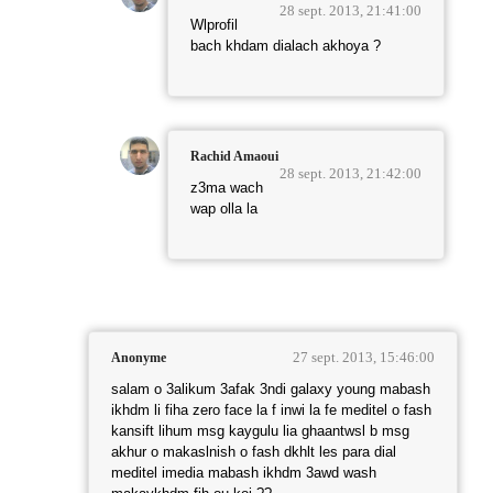
28 sept. 2013, 21:41:00
Wlprofil
bach khdam dialach akhoya ?
Rachid Amaoui
28 sept. 2013, 21:42:00
z3ma wach
wap olla la
27 sept. 2013, 15:46:00
Anonyme
salam o 3alikum 3afak 3ndi galaxy young mabash
ikhdm li fiha zero face la f inwi la fe meditel o fash
kansift lihum msg kaygulu lia ghaantwsl b msg
akhur o makaslnish o fash dkhlt les para dial
meditel imedia mabash ikhdm 3awd wash