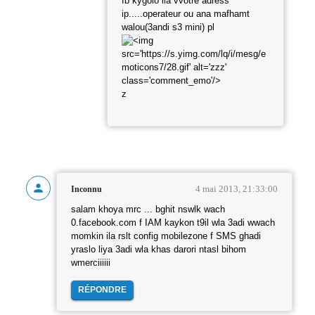
fb kygolo lia vvotre adress
ip.....operateur ou ana mafhamt
walou(3andi s3 mini) pl
z
4 mai 2013, 21:33:00
Inconnu
salam khoya mrc ... bghit nswlk wach
0.facebook.com f IAM kaykon t9il wla 3adi wwach
momkin ila rslt config mobilezone f SMS ghadi
yraslo liya 3adi wla khas darori ntasl bihom
wmerciiiiii
RÉPONDRE