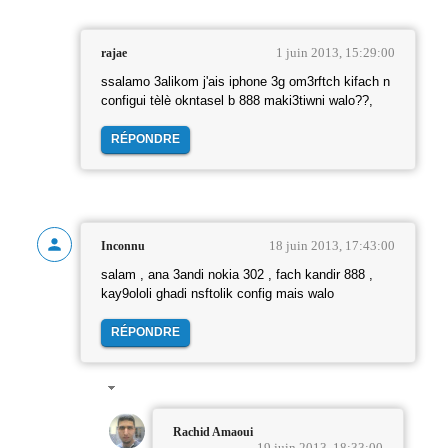
1 juin 2013, 15:29:00
rajae
ssalamo 3alikom j'ais iphone 3g om3rftch kifach n
configui tèlè okntasel b 888 maki3tiwni walo??,
RÉPONDRE
18 juin 2013, 17:43:00
Inconnu
salam , ana 3andi nokia 302 , fach kandir 888 ,
kay9ololi ghadi nsftolik config mais walo
RÉPONDRE
Rachid Amaoui
19 juin 2013, 18:33:00