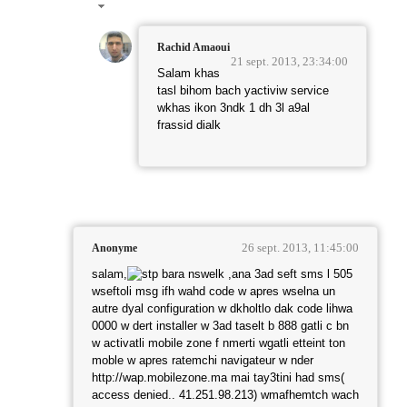
Rachid Amaoui
21 sept. 2013, 23:34:00
Salam khas
tasl bihom bach yactiviw service
wkhas ikon 3ndk 1 dh 3l a9al
frassid dialk
26 sept. 2013, 11:45:00
Anonyme
salam,
bara nswelk ,ana 3ad seft sms l 505
wseftoli msg ifh wahd code w apres wselna un
autre dyal configuration w dkholtlo dak code lihwa
0000 w dert installer w 3ad taselt b 888 gatli c bn
w activatli mobile zone f nmerti wgatli etteint ton
moble w apres ratemchi navigateur w nder
http://wap.mobilezone.ma mai tay3tini had sms(
access denied.. 41.251.98.213) wmafhemtch wach