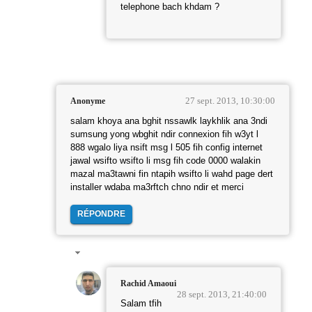
telephone bach khdam ?
27 sept. 2013, 10:30:00
Anonyme
salam khoya ana bghit nssawlk laykhlik ana 3ndi
sumsung yong wbghit ndir connexion fih w3yt l
888 wgalo liya nsift msg l 505 fih config internet
jawal wsifto wsifto li msg fih code 0000 walakin
mazal ma3tawni fin ntapih wsifto li wahd page dert
installer wdaba ma3rftch chno ndir et merci
RÉPONDRE
Rachid Amaoui
28 sept. 2013, 21:40:00
Salam tfih