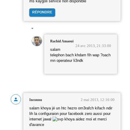
ms kaygoli service non disponible
RÉPONDRE
Rachid Amaoui
24 avr. 2013, 21:33:00
salam
telephon bach khdam fih wap ?oach
mn operateur li3ndk
2 mai 2013, 12:16:00
Inconnu
salam khoya jé un htc hezro om3rafch kifach ndir
lih la configuraion pour facebook zero aussi pour
internet jawal
khoya aidez moi et merci
d'avance