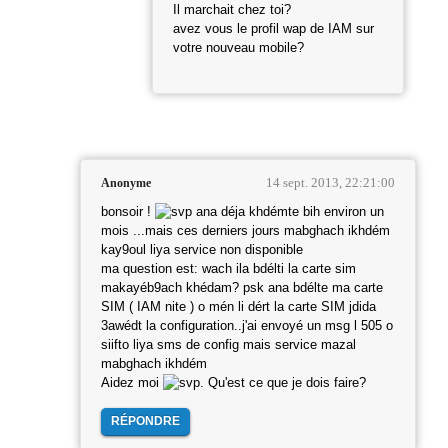
Il marchait chez toi?
avez vous le profil wap de IAM sur
votre nouveau mobile?
14 sept. 2013, 22:21:00
Anonyme
bonsoir !
ana déja khdémte bih environ un
mois ...mais ces derniers jours mabghach ikhdém
kay9oul liya service non disponible
ma question est: wach ila bdélti la carte sim
makayéb9ach khédam? psk ana bdélte ma carte
SIM ( IAM nite ) o mén li dért la carte SIM jdida
3awédt la configuration..j'ai envoyé un msg l 505 o
siifto liya sms de config mais service mazal
mabghach ikhdém
Aidez moi
. Qu'est ce que je dois faire?
RÉPONDRE