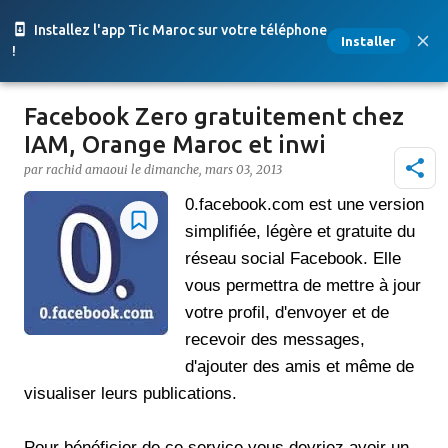
Accéder au contenu principal
Installez l'app Tic Maroc sur votre téléphone
Installer
!
Facebook Zero gratuitement chez
IAM, Orange Maroc et inwi
par
rachid amaoui
le
dimanche, mars 03, 2013
0.facebook.com est une version
simplifiée, légère et gratuite du
réseau social Facebook. Elle
vous permettra de mettre à jour
votre profil, d'envoyer et de
recevoir des messages,
d'ajouter des amis et même de
visualiser leurs publications.
Pour bénéficier de ce service,vous devriez avoir un