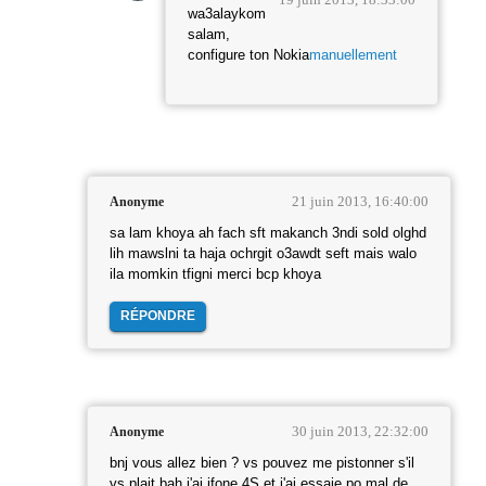
wa3alaykom
salam,
configure ton Nokia
manuellement
21 juin 2013, 16:40:00
Anonyme
sa lam khoya ah fach sft makanch 3ndi sold olghd
lih mawslni ta haja ochrgit o3awdt seft mais walo
ila momkin tfigni merci bcp khoya
RÉPONDRE
30 juin 2013, 22:32:00
Anonyme
bnj vous allez bien ? vs pouvez me pistonner s'il
vs plait bah j'ai ifone 4S et j'ai essaie po mal de