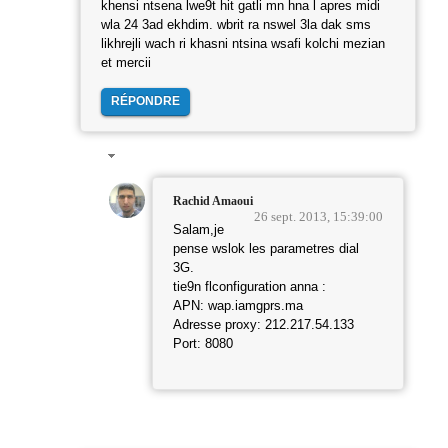
khensi ntsena lwe9t hit gatli mn hna l apres midi
wla 24 3ad ekhdim. wbrit ra nswel 3la dak sms
likhrejli wach ri khasni ntsina wsafi kolchi mezian
et mercii
RÉPONDRE
Rachid Amaoui
26 sept. 2013, 15:39:00
Salam,je
pense wslok les parametres dial
3G.
tie9n flconfiguration anna :
APN: wap.iamgprs.ma
Adresse proxy: 212.217.54.133
Port: 8080