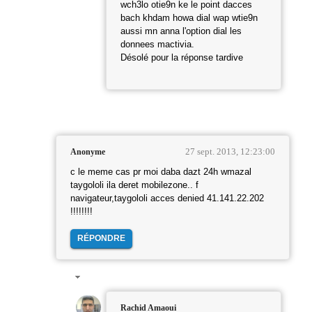
wch3lo otie9n ke le point dacces
bach khdam howa dial wap wtie9n
aussi mn anna l'option dial les
donnees mactivia.
Désolé pour la réponse tardive
27 sept. 2013, 12:23:00
Anonyme
c le meme cas pr moi daba dazt 24h wmazal
taygololi ila deret mobilezone.. f
navigateur,taygololi acces denied 41.141.22.202
!!!!!!!!
RÉPONDRE
Rachid Amaoui