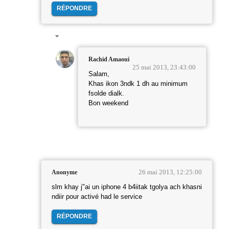
RÉPONDRE
Rachid Amaoui
25 mai 2013, 23:43:00
Salam,
Khas ikon 3ndk 1 dh au minimum
fsolde dialk.
Bon weekend
26 mai 2013, 12:25:00
Anonyme
slm khay j"ai un iphone 4 b4iitak tgolya ach khasni
ndiir pour activé had le service
RÉPONDRE