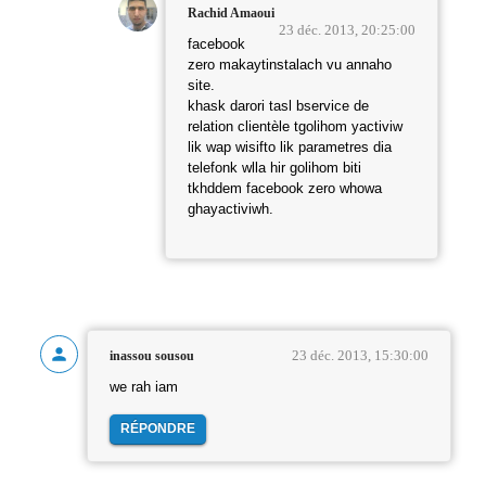
Rachid Amaoui
23 déc. 2013, 20:25:00
facebook
zero makaytinstalach vu annaho
site.
khask darori tasl bservice de
relation clientèle tgolihom yactiviw
lik wap wisifto lik parametres dia
telefonk wlla hir golihom biti
tkhddem facebook zero whowa
ghayactiviwh.
23 déc. 2013, 15:30:00
inassou sousou
we rah iam
RÉPONDRE