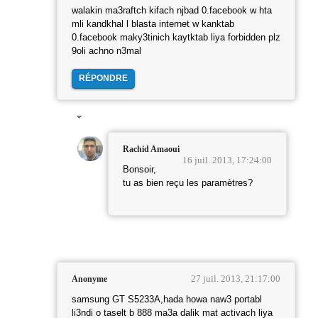
walakin ma3raftch kifach njbad 0.facebook w hta
mli kandkhal l blasta internet w kanktab
0.facebook maky3tinich kaytktab liya forbidden plz
9oli achno n3mal
RÉPONDRE
Rachid Amaoui
16 juil. 2013, 17:24:00
Bonsoir,
tu as bien reçu les paramètres?
27 juil. 2013, 21:17:00
Anonyme
samsung GT S5233A,hada howa naw3 portabl
li3ndi o taselt b 888 ma3a dalik mat activach liya