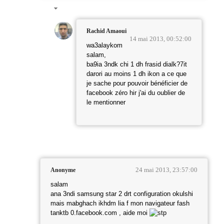
Rachid Amaoui
14 mai 2013, 00:52:00
wa3alaykom
salam,
ba9ia 3ndk chi 1 dh frasid dialk?7it
darori au moins 1 dh ikon a ce que
je sache pour pouvoir bénéficier de
facebook zéro hir j'ai du oublier de
le mentionner
24 mai 2013, 23:57:00
Anonyme
salam
ana 3ndi samsung star 2 drt configuration okulshi
mais mabghach ikhdm lia f mon navigateur fash
tanktb 0.facebook.com , aide moi