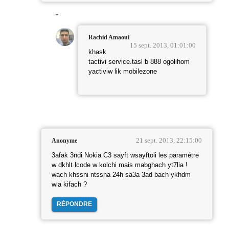
Rachid Amaoui
15 sept. 2013, 01:01:00
khask
tactivi service.tasl b 888 ogolihom
yactiviw lik mobilezone
21 sept. 2013, 22:15:00
Anonyme
3afak 3ndi Nokia C3 sayft wsayftoli les paramétre
w dkhlt lcode w kolchi mais mabghach yt7lia !
wach khssni ntssna 24h sa3a 3ad bach ykhdm
wla kifach ?
RÉPONDRE