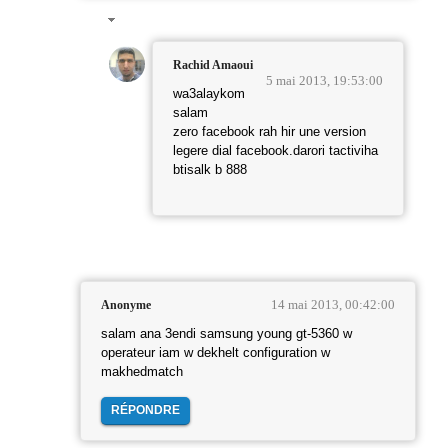
Rachid Amaoui
5 mai 2013, 19:53:00
wa3alaykom
salam
zero facebook rah hir une version
legere dial facebook.darori tactiviha
btisalk b 888
14 mai 2013, 00:42:00
Anonyme
salam ana 3endi samsung young gt-5360 w
operateur iam w dekhelt configuration w
makhedmatch
RÉPONDRE