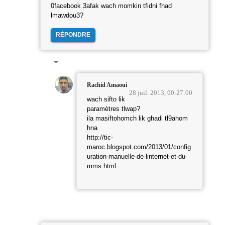
0facebook 3afak wach momkin tfidni fhad
lmawdou3?
RÉPONDRE
Rachid Amaoui
28 juil. 2013, 00:27:00
wach sifto lik
paramètres tlwap?
ila masiftohomch lik ghadi tl9ahom
hna
http://tic-
maroc.blogspot.com/2013/01/config
uration-manuelle-de-linternet-et-du-
mms.html