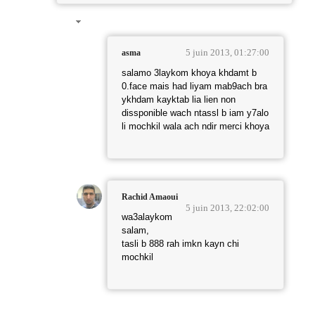
5 juin 2013, 01:27:00
asma
salamo 3laykom khoya khdamt b
0.face mais had liyam mab9ach bra
ykhdam kayktab lia lien non
dissponible wach ntassl b iam y7alo
li mochkil wala ach ndir merci khoya
Rachid Amaoui
5 juin 2013, 22:02:00
wa3alaykom
salam,
tasli b 888 rah imkn kayn chi
mochkil