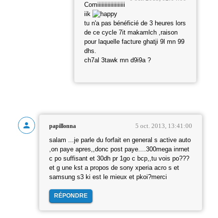
Comiiiiiiiiiiiiiiiiiii
iik
tu n'a pas bénéficié de 3 heures lors
de ce cycle 7it makamlch ,raison
pour laquelle facture ghatji 9l mn 99
dhs.
ch7al 3tawk mn d9i9a ?
5 oct. 2013, 13:41:00
papillonna
salam ...je parle du forfait en general s active auto
,on paye apres,,donc post paye....300mega inrnet
c po suffisant et 30dh pr 1go c bcp,,tu vois po???
et g une kst a propos de sony xperia acro s et
samsung s3 ki est le mieux et pkoi?merci
RÉPONDRE