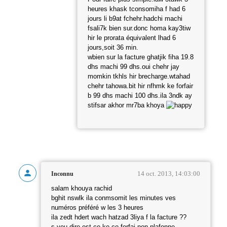
heures khask tconsomiha f had 6
jours li b9at fchehr.hadchi machi
fsali7k bien sur.donc homa kay3tiw
hir le prorata équivalent lhad 6
jours,soit 36 min.
wbien sur la facture ghatjik fiha 19.8
dhs machi 99 dhs.oui chehr jay
momkin tkhls hir brecharge.wtahad
chehr tahowa.bit hir nfhmk ke forfair
b 99 dhs machi 100 dhs.ila 3ndk ay
stifsar akhor mr7ba khoya
14 oct. 2013, 14:03:00
Inconnu
salam khouya rachid
bghit nswlk ila conmsomit les minutes ves
numéros préféré w les 3 heures
ila zedt hdert wach hatzad 3liya f la facture ??
s veu dire est ce ke ce forfai non plafonne