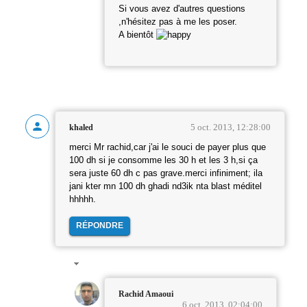
Si vous avez d'autres questions
,n'hésitez pas à me les poser.
A bientôt
5 oct. 2013, 12:28:00
khaled
merci Mr rachid,car j'ai le souci de payer plus que
100 dh si je consomme les 30 h et les 3 h,si ça
sera juste 60 dh c pas grave.merci infiniment; ila
jani kter mn 100 dh ghadi nd3ik nta blast méditel
hhhhh.
RÉPONDRE
Rachid Amaoui
6 oct. 2013, 02:04:00