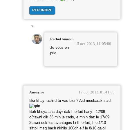
RÉPONDRE
Rachid Amaoui
15 oct. 2013, 11:05:00
Je vous en
prie
17 oct. 2013, 01:41:00
Anonyme
Bsr khay rachiid tu vas bien? Aid moubarak said.
Bah khoya ana dayr dak l forfait hany f 12/09
o3tawni dik 33 min je crois, e mnin daz le 17/09
3tawni dok les avantages Li fl forfait, f le 1/10
siftoli msg bach nkhlls 100dh e f le 8/10 galoli