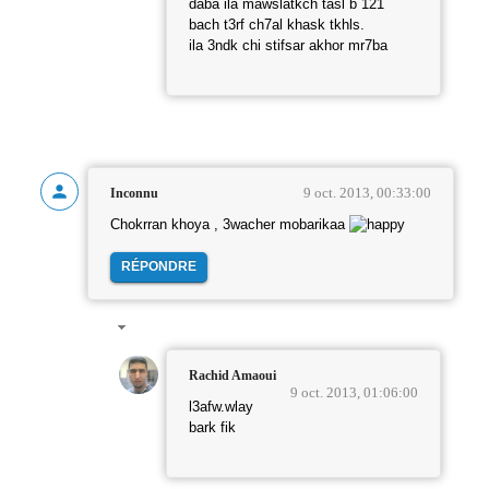
daba ila mawslatkch tasl b 121
bach t3rf ch7al khask tkhls.
ila 3ndk chi stifsar akhor mr7ba
9 oct. 2013, 00:33:00
Inconnu
Chokrran khoya , 3wacher mobarikaa
RÉPONDRE
Rachid Amaoui
9 oct. 2013, 01:06:00
l3afw.wlay
bark fik