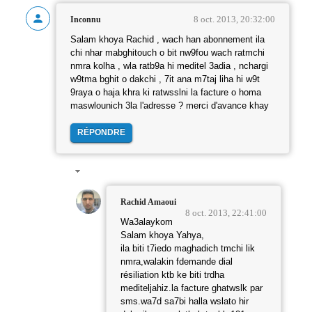
8 oct. 2013, 20:32:00
Inconnu
Salam khoya Rachid , wach han abonnement ila
chi nhar mabghitouch o bit nw9fou wach ratmchi
nmra kolha , wla ratb9a hi meditel 3adia , nchargi
w9tma bghit o dakchi , 7it ana m7taj liha hi w9t
9raya o haja khra ki ratwsslni la facture o homa
maswlounich 3la l'adresse ? merci d'avance khay
RÉPONDRE
Rachid Amaoui
8 oct. 2013, 22:41:00
Wa3alaykom
Salam khoya Yahya,
ila biti t7iedo maghadich tmchi lik
nmra,walakin fdemande dial
résiliation ktb ke biti trdha
mediteljahiz.la facture ghatwslk par
sms.wa7d sa7bi halla wslato hir