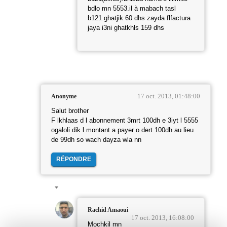
bdlo mn 5553.il à mabach tasl
b121.ghatjik 60 dhs zayda flfactura
jaya i3ni ghatkhls 159 dhs
17 oct. 2013, 01:48:00
Anonyme
Salut brother
F lkhlaas d l abonnement 3mrt 100dh e 3iyt l 5555
ogaloli dik l montant a payer o dert 100dh au lieu
de 99dh so wach dayza wla nn
RÉPONDRE
Rachid Amaoui
17 oct. 2013, 16:08:00
Mochkil mn