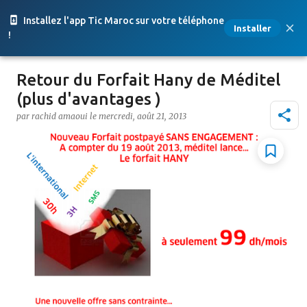
Accéder au contenu principal
Installez l'app Tic Maroc sur votre téléphone
Installer
!
Retour du Forfait Hany de Méditel
(plus d'avantages )
par
rachid amaoui
le
mercredi, août 21, 2013