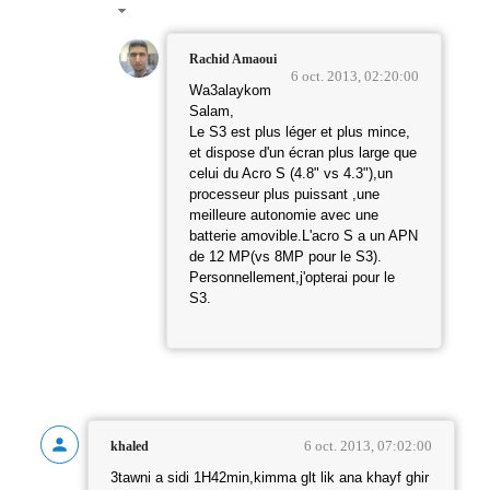
Rachid Amaoui
6 oct. 2013, 02:20:00
Wa3alaykom
Salam,
Le S3 est plus léger et plus mince,
et dispose d'un écran plus large que
celui du Acro S (4.8" vs 4.3"),un
processeur plus puissant ,une
meilleure autonomie avec une
batterie amovible.L'acro S a un APN
de 12 MP(vs 8MP pour le S3).
Personnellement,j'opterai pour le
S3.
6 oct. 2013, 07:02:00
khaled
3tawni a sidi 1H42min,kimma glt lik ana khayf ghir