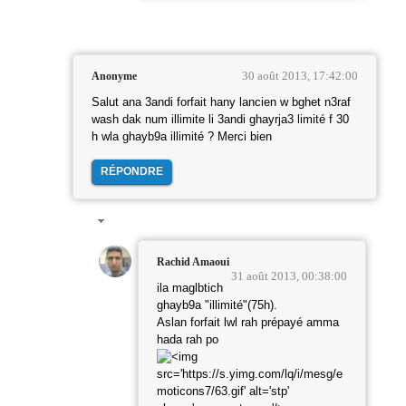
30 août 2013, 17:42:00
Anonyme
Salut ana 3andi forfait hany lancien w bghet n3raf
wash dak num illimite li 3andi ghayrja3 limité f 30
h wla ghayb9a illimité ? Merci bien
RÉPONDRE
Rachid Amaoui
31 août 2013, 00:38:00
ila maglbtich
ghayb9a "illimité"(75h).
Aslan forfait lwl rah prépayé amma
hada rah po