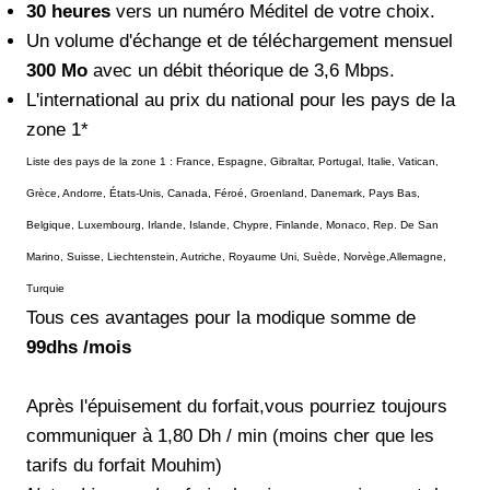
30 heures
vers un numéro Méditel de votre choix.
Un volume d'échange et de téléchargement mensuel
300 Mo
avec un débit théorique de 3,6 Mbps.
L'international au prix du national pour les pays de la
zone 1*
Liste des pays de la zone 1 : France, Espagne, Gibraltar, Portugal, Italie, Vatican,
Grèce, Andorre, États-Unis, Canada, Féroé, Groenland, Danemark, Pays Bas,
Belgique, Luxembourg, Irlande, Islande, Chypre, Finlande, Monaco, Rep. De San
Marino, Suisse, Liechtenstein, Autriche, Royaume Uni, Suède, Norvège,Allemagne,
Turquie
Tous ces avantages pour la modique somme de
99dhs /mois
Après l'épuisement du forfait,vous pourriez toujours
communiquer à 1,80 Dh / min (moins cher que les
tarifs du forfait Mouhim)