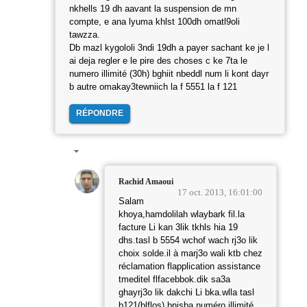
nkhells 19 dh aavant la suspension de mn
compte, e ana lyuma khlst 100dh omatl9oli
tawzza.
Db mazl kygololi 3ndi 19dh a payer sachant ke je l
ai deja regler e le pire des choses c ke 7ta le
numero illimité (30h) bghiit nbeddl num li kont dayr
b autre omakay3tewniich la f 5551 la f 121
RÉPONDRE
Rachid Amaoui
17 oct. 2013, 16:01:00
Salam
khoya,hamdolilah wlaybark fil.la
facture Li kan 3lik tkhls hia 19
dhs.tasl b 5554 wchof wach rj3o lik
choix solde.il à marj3o wali ktb chez
réclamation flapplication assistance
tmeditel flfacebbok.dik sa3a
ghayrj3o lik dakchi Li bka.wlla tasl
b121(blflos).bnisba numéro illimité