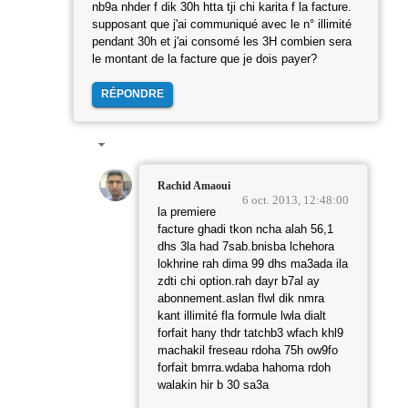
nb9a nhder f dik 30h htta tji chi karita f la facture.
supposant que j'ai communiqué avec le n° illimité
pendant 30h et j'ai consomé les 3H combien sera
le montant de la facture que je dois payer?
RÉPONDRE
Rachid Amaoui
6 oct. 2013, 12:48:00
la premiere
facture ghadi tkon ncha alah 56,1
dhs 3la had 7sab.bnisba lchehora
lokhrine rah dima 99 dhs ma3ada ila
zdti chi option.rah dayr b7al ay
abonnement.aslan flwl dik nmra
kant illimité fla formule lwla dialt
forfait hany thdr tatchb3 wfach khl9
machakil freseau rdoha 75h ow9fo
forfait bmrra.wdaba hahoma rdoh
walakin hir b 30 sa3a