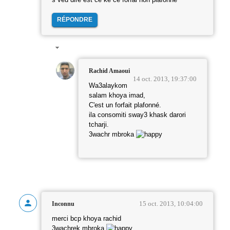
RÉPONDRE
Rachid Amaoui
14 oct. 2013, 19:37:00
Wa3alaykom
salam khoya imad,
C'est un forfait plafonné.
ila consomiti sway3 khask darori
tcharji.
3wachr mbroka
15 oct. 2013, 10:04:00
Inconnu
merci bcp khoya rachid
3wachrek mbroka