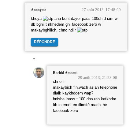
27 août 2013, 17:48:00
Anonyme
khoya
ana kent dayer pass 100dh d iam w
db bghiiit nkhedem ghi facebook zero w
makaybghiiich, chno ndiir
RÉPONDRE
Rachid Amaoui
29 août 2013, 21:23:00
chno li
makaybich fih.wach aslan telephone
dialk kaykhddem wap?
bnisba lpass t 100 dhs rah katkhdm
fih internet en illimité machi hir
facebook zero