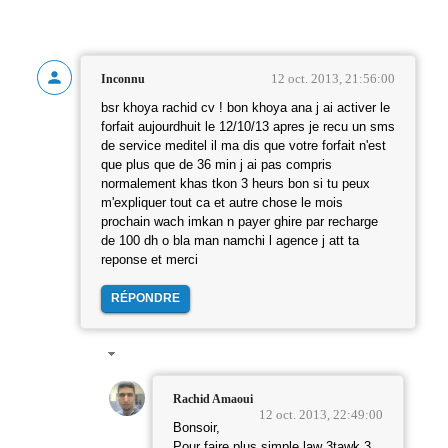
12 oct. 2013, 21:56:00
Inconnu
bsr khoya rachid cv ! bon khoya ana j ai activer le
forfait aujourdhuit le 12/10/13 apres je recu un sms
de service meditel il ma dis que votre forfait n'est
que plus que de 36 min j ai pas compris
normalement khas tkon 3 heurs bon si tu peux
m'expliquer tout ca et autre chose le mois
prochain wach imkan n payer ghire par recharge
de 100 dh o bla man namchi l agence j att ta
reponse et merci
RÉPONDRE
Rachid Amaoui
12 oct. 2013, 22:49:00
Bonsoir,
Pour faire plus simple.law 3tawk 3