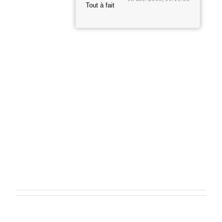
Tout à fait
E
n
r