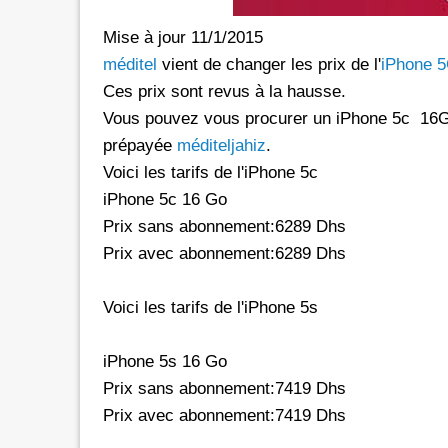
Mise à jour 11/1/2015
rs les réseaux sociaux avec *6 chez
Promotion inwi: L'illimité vers 
méditel
vient de changer les prix de l'
iPhone 
oc
avec *6
Ces prix sont revus à la hausse.
e de 30 Dh donne dorénavant un
A l'instar de Maroc Telecom et 
Vous pouvez vous procurer un iPhone 5c 16G
té aux réseaux sociaux chez Orange.
bénéficier ses clients prépayés 
e d'une offre promotionnelle qui
certains réseaux sociaux. A 5 Dh, le client aura
prépayée
méditeljahiz
.
e 24 mars 2026, les clients prépayés
droit à 100 Mo valables vers 
Voici les tarifs de l'iPhone 5c
oc peuvent désormais bénéficier
Facebook, Twitter, Instagram 
iPhone 5c 16 Go
 Instagram
300 Mo pour le Pass de 10 Dh.
Prix sans abonnement:6289 Dhs
urant 30 jours, et ce, en
passage que dans le cadre d'un
Prix avec abonnement:6289 Dhs
 le code d'une recharge de 30 Dh
promotionnelle qui prendra fi
ivi de *6. Rappelons
le Pass 30 Dh de inwi offre un
Voici les tarifs de l'iPhone 5s
iPhone 5s 16 Go
Prix sans abonnement:7419 Dhs
Prix avec abonnement:7419 Dhs