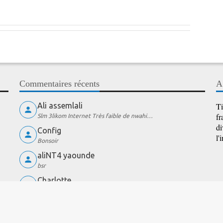
Commentaires récents
A
Ali assemlali
Ti
fr
Slm 3likom Internet Très faible de nwahi…
di
Config
l'
Bonsoir
aliNT4 yaounde
bsr
Charlotte
wow