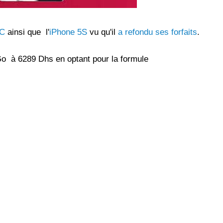
les réseaux sociaux
Promotion Orange Maroc: Recharge x25 +
5C
ainsi que l'
iPhone 5S
vu qu'il
a refondu ses forfaits
.
Internet
Orange, inwi fait
Nouveau! Orange Maroc multiplie les recharges
o à 6289 Dhs en optant pour la formule
d'un accès à
de ses clients mobiles en prépayé par 25 et ce,
pour toute recharge de 30 Dh ou plus. De plus,
WhatsApp,
Orange offre, suite à n'importe quelle recharge,
et Snapchat voire
un volume d'internet variant selon le montant de
 Notons au
ladite recharge. La durée de validité du volume
e offre
d'internet est de 7 jours alors que celle du solde
n le 23 mars 2026,
offert en Dh est de 3 mois. Recharge Solde