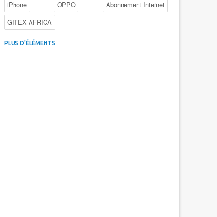
iPhone
OPPO
Abonnement Internet
GITEX AFRICA
4G au Maroc
Facebook
Promotions inwi
PLUS D'ÉLÉMENTS
Intelligence Artificielle
Cybersécurité
Promotions Maroc Telecom
Kaspersky
APEBI
iOS
Ericsson
WhatsApp