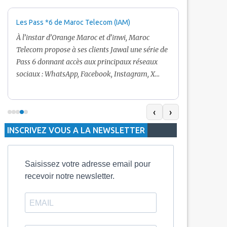
Les Pass *6 de Maroc Telecom (IAM)
Promotion Ma
+ Internet
À l’instar d’Orange Maroc et d’inwi, Maroc
Nouveau! Clie
Telecom propose à ses clients Jawal une série de
pour toute r
Pass 6 donnant accès aux principaux réseaux
Telecom vous
sociaux : WhatsApp, Facebook, Instagram, X
De plus, Mar
(Twitter) et Snapchat.En temps normal, le Pass
quelle recha
5 Dh inclut 100 Mo, le Pass 10 Dh offre 400 Mo,
selon le mon
tandis que les formules à 20 Dh et 30 Dh
‹
›
la durée de v
proposent respectivement 1 Go et 2 Go. Les
INSCRIVEZ VOUS A LA NEWSLETTER
jours alors q
durées de validité sont de 3 jours pour
3 mois.
Saisissez votre adresse email pour
recevoir notre newsletter.