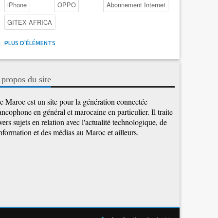
iPhone
OPPO
Abonnement Internet
GITEX AFRICA
4G au Maroc
Facebook
Promotions inwi
PLUS D'ÉLÉMENTS
Intelligence Artificielle
Cybersécurité
Promotions Maroc Telecom
Kaspersky
APEBI
 propos du site
iOS
Ericsson
WhatsApp
c Maroc est un site pour la génération connectée
ancophone en général et marocaine en particulier. Il traite
vers sujets en relation avec l'actualité technologique, de
information et des médias au Maroc et ailleurs.