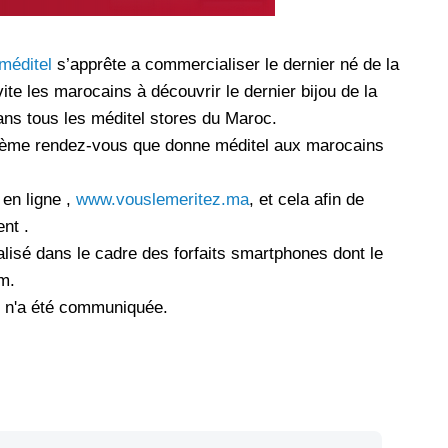
les réseaux sociaux
Promotion Orange Maroc: Recharge x25 +
méditel
s’apprête a commercialiser le dernier né de la
Internet
vite les marocains à découvrir le dernier bijou de la
Orange, inwi fait
Nouveau! Orange Maroc multiplie les recharges
ns tous les méditel stores du Maroc.
d'un accès à
de ses clients mobiles en prépayé par 25 et ce,
pour toute recharge de 30 Dh ou plus. De plus,
trième rendez-vous que donne méditel aux marocains
WhatsApp,
Orange offre, suite à n'importe quelle recharge,
et Snapchat voire
un volume d'internet variant selon le montant de
 en ligne ,
www.vouslemeritez.ma
, et cela afin de
 Notons au
ladite recharge. La durée de validité du volume
nt .
e offre
d'internet est de 7 jours alors que celle du solde
isé dans le cadre des forfaits smartphones dont le
n le 23 mars 2026,
offert en Dh est de 3 mois. Recharge Solde
m.
x n'a été communiquée.