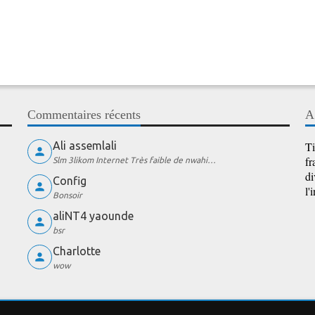
Commentaires récents
A
Ali assemlali
Ti
fr
Slm 3likom Internet Très faible de nwahi…
di
Config
l'
Bonsoir
aliNT4 yaounde
bsr
Charlotte
wow