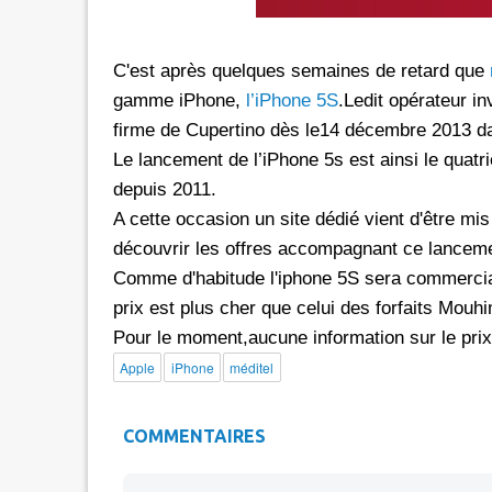
rs les réseaux sociaux avec *6 chez
Promotion inwi: L'illimité vers 
C'est après quelques semaines de retard que
oc
avec *6
gamme iPhone,
l’iPhone 5S
.Ledit opérateur in
e de 30 Dh donne dorénavant un
A l'instar de Maroc Telecom et 
firme de Cupertino dès le14 décembre 2013 da
té aux réseaux sociaux chez Orange.
bénéficier ses clients prépayés 
e d'une offre promotionnelle qui
certains réseaux sociaux. A 5 Dh, le client aura
Le lancement de l’iPhone 5s est ainsi le qua
e 24 mars 2026, les clients prépayés
droit à 100 Mo valables vers 
depuis 2011.
oc peuvent désormais bénéficier
Facebook, Twitter, Instagram 
A cette occasion un site dédié vient d'être mis
 Instagram
300 Mo pour le Pass de 10 Dh.
découvrir les offres accompagnant ce lanceme
urant 30 jours, et ce, en
passage que dans le cadre d'un
Comme d'habitude l'iphone 5S sera commercial
 le code d'une recharge de 30 Dh
promotionnelle qui prendra fi
prix est plus cher que celui des forfaits Mouhi
ivi de *6. Rappelons
le Pass 30 Dh de inwi offre un
Pour le moment,aucune information sur le pri
Apple
iPhone
méditel
COMMENTAIRES