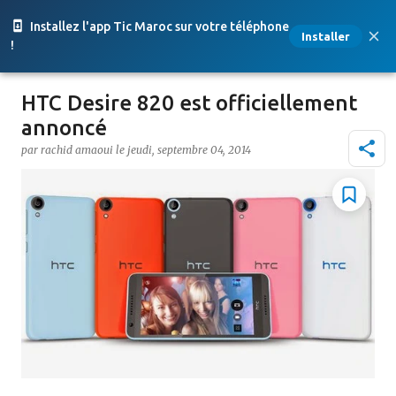
Accéder au contenu principal
Installez l'app Tic Maroc sur votre téléphone
Installer
!
HTC Desire 820 est officiellement
annoncé
par
rachid amaoui
le
jeudi, septembre 04, 2014