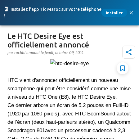
Accéder au contenu principal
Installez l'app Tic Maroc sur votre téléphone
Installer
!
Le HTC Desire Eye est
officiellement annoncé
par
rachid amaoui
le
jeudi, octobre 09, 2014
HTC vient d'annoncer officiellement un nouveau
smartphone qui peut être considéré comme une mise
à niveau du HTC One (E8), le HTC Desire Eye.
Ce dernier arbore un écran de 5,2 pouces en FullHD
(1920 par 1080 pixels), avec HTC BoomSound autout
de l’écran (deux haut-parleurs stéréo), un Qualcomm
Snapdragon 801avec un processeur cadencé à 2,3
GHz, 2 Go de RAM,16 Go de mémoire interne