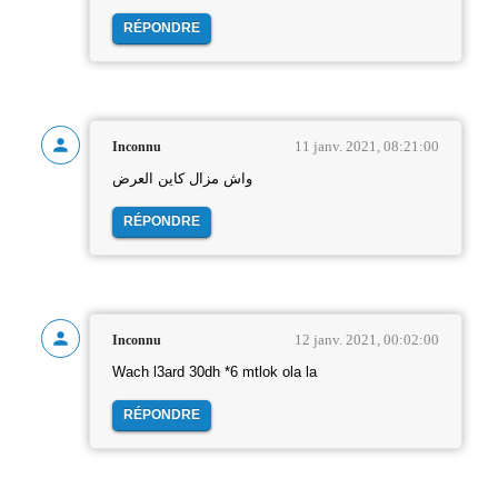
RÉPONDRE
11 janv. 2021, 08:21:00
Inconnu
واش مزال كاين العرض
RÉPONDRE
12 janv. 2021, 00:02:00
Inconnu
Wach l3ard 30dh *6 mtlok ola la
RÉPONDRE