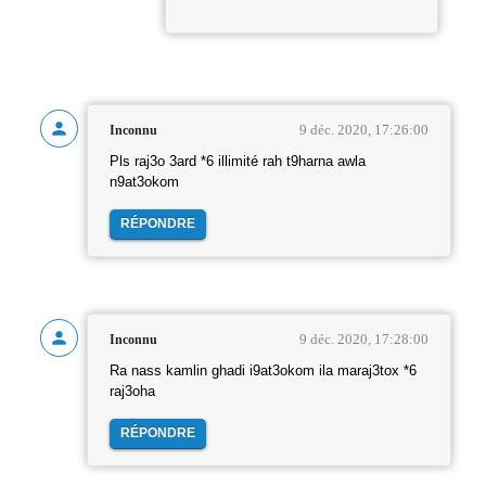
9 déc. 2020, 17:26:00
Inconnu
Pls raj3o 3ard *6 illimité rah t9harna awla
n9at3okom
RÉPONDRE
9 déc. 2020, 17:28:00
Inconnu
Ra nass kamlin ghadi i9at3okom ila maraj3tox *6
raj3oha
RÉPONDRE