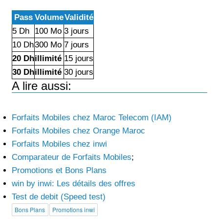
Pass
Volume
Validité
5 Dh
100 Mo
3 jours
10 Dh
300 Mo
7 jours
20 Dh
illimité
15 jours
30 Dh
illimité
30 jours
A lire aussi:
Forfaits Mobiles chez Maroc Telecom (IAM)
Forfaits Mobiles chez Orange Maroc
Forfaits Mobiles chez inwi
Comparateur de Forfaits Mobiles
;
Promotions et Bons Plans
win by inwi: Les détails des offres
Test de debit (Speed test)
Bons Plans
Promotions inwi