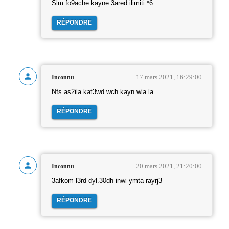
Slm fo9ache kayne 3ared ilimiti *6
RÉPONDRE
17 mars 2021, 16:29:00
Inconnu
Nfs as2ila kat3wd wch kayn wla la
RÉPONDRE
20 mars 2021, 21:20:00
Inconnu
3afkom l3rd dyl.30dh inwi ymta rayrj3
RÉPONDRE