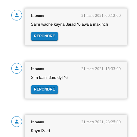
21 mars 2021, 00:12:00
Inconnu
Salm wache kayna 3arad *6 awala makinch
RÉPONDRE
21 mars 2021, 15:33:00
Inconnu
Slm kain l3ard dyl *6
RÉPONDRE
21 mars 2021, 23:25:00
Inconnu
Kayn l3ard