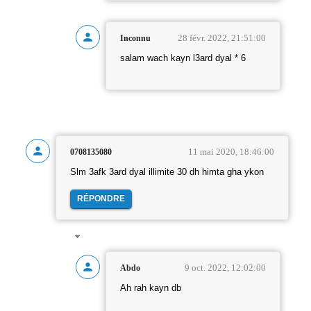
28 févr. 2022, 21:51:00
Inconnu
salam wach kayn l3ard dyal * 6
11 mai 2020, 18:46:00
0708135080
Slm 3afk 3ard dyal illimite 30 dh himta gha ykon
RÉPONDRE
9 oct. 2022, 12:02:00
Abdo
Ah rah kayn db