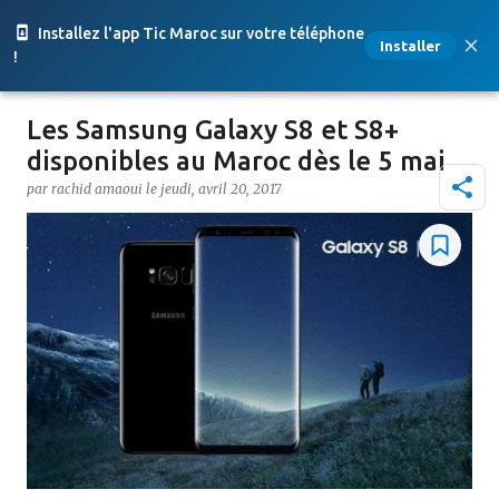
Accéder au contenu principal
Installez l'app Tic Maroc sur votre téléphone
Installer
!
Les Samsung Galaxy S8 et S8+
disponibles au Maroc dès le 5 mai
par
rachid amaoui
le
jeudi, avril 20, 2017