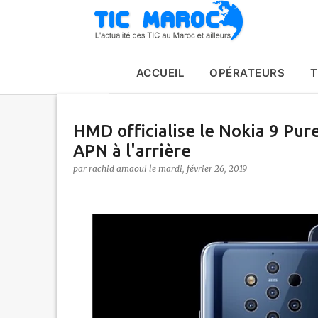
ACCUEIL
OPÉRATEURS
T
HMD officialise le Nokia 9 Pu
APN à l'arrière
par
rachid amaoui
le
mardi, février 26, 2019