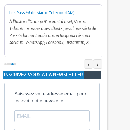
Les Pass *6 de Maroc Telecom (IAM)
Promotion Ma
+ Internet
À l’instar d’Orange Maroc et d’inwi, Maroc
Nouveau! Clie
Telecom propose à ses clients Jawal une série de
pour toute r
Pass 6 donnant accès aux principaux réseaux
Telecom vous
sociaux : WhatsApp, Facebook, Instagram, X
De plus, Mar
(Twitter) et Snapchat.En temps normal, le Pass
quelle recha
5 Dh inclut 100 Mo, le Pass 10 Dh offre 400 Mo,
selon le mon
tandis que les formules à 20 Dh et 30 Dh
‹
›
la durée de v
proposent respectivement 1 Go et 2 Go. Les
INSCRIVEZ VOUS A LA NEWSLETTER
jours alors q
durées de validité sont de 3 jours pour
3 mois.
Saisissez votre adresse email pour
recevoir notre newsletter.