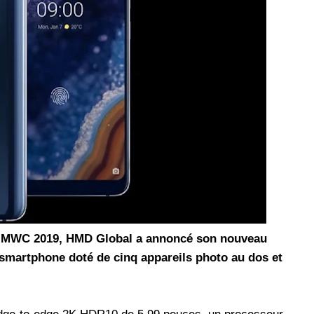
les réseaux sociaux
Promotion Orange Maroc: Recharge x25 +
Internet
Orange, inwi fait
Nouveau! Orange Maroc multiplie les recharges
d'un accès à
de ses clients mobiles en prépayé par 25 et ce,
pour toute recharge de 30 Dh ou plus. De plus,
WhatsApp,
Orange offre, suite à n'importe quelle recharge,
et Snapchat voire
un volume d'internet variant selon le montant de
 Notons au
ladite recharge. La durée de validité du volume
e offre
d'internet est de 7 jours alors que celle du solde
n le 23 mars 2026,
offert en Dh est de 3 mois. Recharge Solde
du MWC 2019, HMD Global a annoncé son nouveau
un smartphone doté de cinq appareils photo au dos et