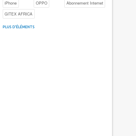
iPhone
OPPO
Abonnement Internet
GITEX AFRICA
4G au Maroc
Facebook
Promotions inwi
PLUS D'ÉLÉMENTS
Intelligence Artificielle
Cybersécurité
Promotions Maroc Telecom
Kaspersky
APEBI
iOS
Ericsson
WhatsApp