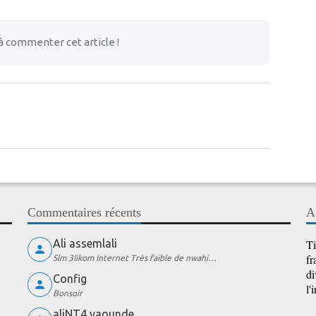
à commenter cet article !
Commentaires récents
A
Ali assemlali
Ti
fr
Slm 3likom Internet Très faible de nwahi…
di
Config
l'
Bonsoir
aliNT4 yaounde