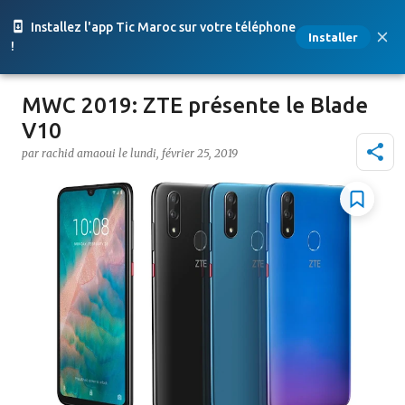
Accéder au contenu principal
Installez l'app Tic Maroc sur votre téléphone
Installer
!
MWC 2019: ZTE présente le Blade
V10
par
rachid amaoui
le
lundi, février 25, 2019