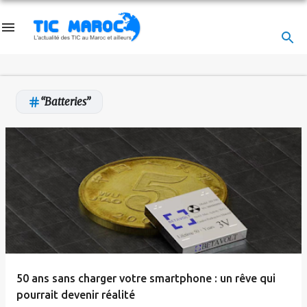
Accéder au contenu principal
Batteries
A
r
t
i
c
l
e
50 ans sans charger votre smartphone : un rêve qui
s
pourrait devenir réalité