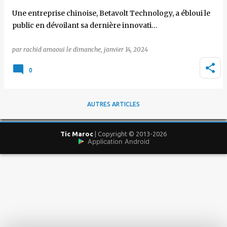
Une entreprise chinoise, Betavolt Technology, a ébloui le
public en dévoilant sa dernière innovati…
par
rachid amaoui
le
dimanche, janvier 14, 2024
0
AUTRES ARTICLES
Tic Maroc
| Copyright © 2013-2026
Application Android