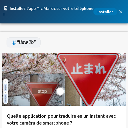
Accéder au contenu principal
Installez l'app Tic Maroc sur votre téléphone
Installer
!
How To
A
r
t
i
c
l
e
Quelle application pour traduire en un instant avec
s
votre caméra de smartphone ?