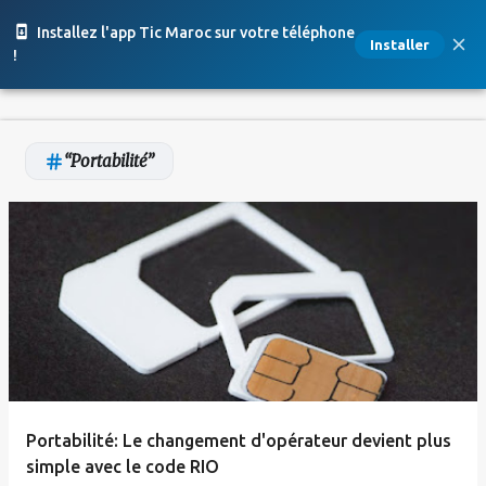
Accéder au contenu principal
Installez l'app Tic Maroc sur votre téléphone
Installer
!
Portabilité
A
r
t
i
c
l
e
Portabilité: Le changement d'opérateur devient plus
s
simple avec le code RIO