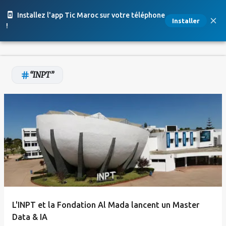
Accéder au contenu principal
Installez l'app Tic Maroc sur votre téléphone
Installer
!
INPT
A
r
t
i
c
l
e
L'INPT et la Fondation Al Mada lancent un Master
s
Data & IA