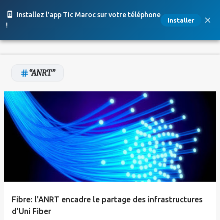
Accéder au contenu principal
Installez l'app Tic Maroc sur votre téléphone
Installer
!
ANRT
A
r
t
i
c
l
e
Fibre: l'ANRT encadre le partage des infrastructures
s
d'Uni Fiber