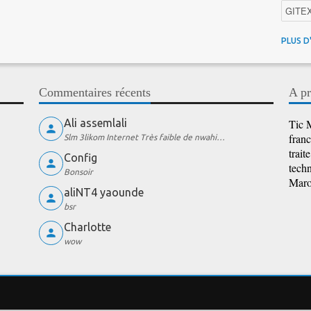
GITE
4G au
PLUS D
Intelli
Promo
Commentaires récents
A pr
iOS
Ali assemlali
Tic M
franc
Slm 3likom Internet Très faible de nwahi…
trait
Config
techn
Bonsoir
Maroc
aliNT4 yaounde
bsr
Charlotte
wow