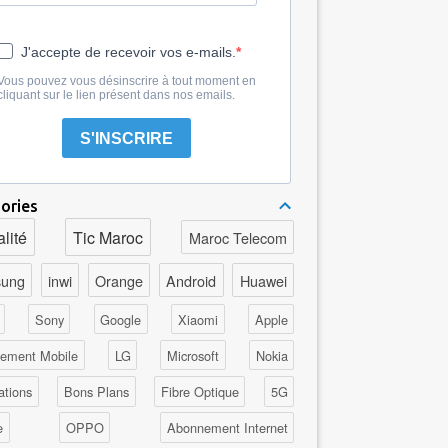
J'accepte de recevoir vos e-mails.
Vous pouvez vous désinscrire à tout moment en
cliquant sur le lien présent dans nos emails.
S'INSCRIRE
ories
lité
Tic Maroc
Maroc Telecom
ung
inwi
Orange
Android
Huawei
Sony
Google
Xiaomi
Apple
ement Mobile
LG
Microsoft
Nokia
ations
Bons Plans
Fibre Optique
5G
e
OPPO
Abonnement Internet