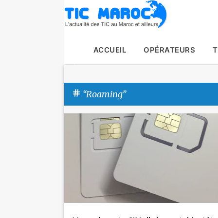
ACCUEIL
OPÉRATEURS
T
Roaming
A
Actualité
inwi
Maroc Telecom
Orange
Roaming
r
Tic Maroc
t
i
c
l
e