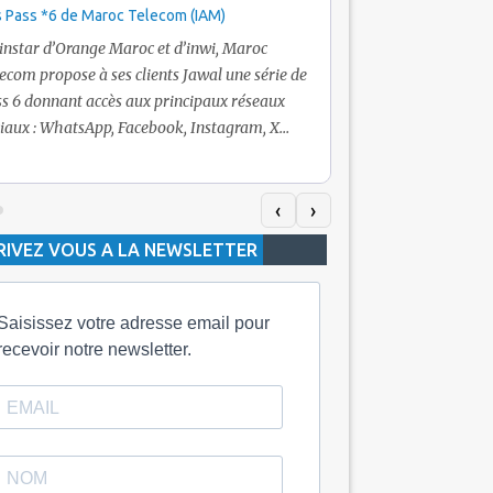
 Pass *6 de Maroc Telecom (IAM)
Promotion Maroc Tel
+ Internet
’instar d’Orange Maroc et d’inwi, Maroc
Nouveau! Clients Jawa
ecom propose à ses clients Jawal une série de
pour toute recharge 
s 6 donnant accès aux principaux réseaux
Telecom vous fera bén
iaux : WhatsApp, Facebook, Instagram, X
De plus, Maroc Teleco
itter) et Snapchat.En temps normal, le Pass
quelle recharge, un v
h inclut 100 Mo, le Pass 10 Dh offre 400 Mo,
selon le montant de l
dis que les formules à 20 Dh et 30 Dh
‹
›
la durée de validité d
posent respectivement 1 Go et 2 Go. Les
RIVEZ VOUS A LA NEWSLETTER
jours alors que celle 
ées de validité sont de 3 jours pour
3 mois.
Saisissez votre adresse email pour
recevoir notre newsletter.