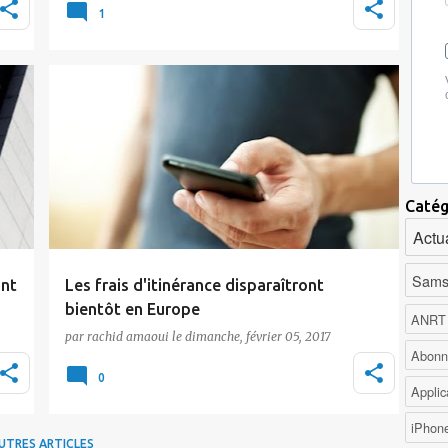
24.96 relative à la poste et aux
1
télécommunications…
Actualité
Roaming
Catég
Actua
Sams
ant
Les frais d'itinérance disparaîtront
bientôt en Europe
ANRT
par
rachid amaoui
le
dimanche, février 05, 2017
le
Après plusieurs années de débats, l'Union
Abonn
européenne est parvenue à un accord avec
0
Applic
les op…
iPhon
UTRES ARTICLES