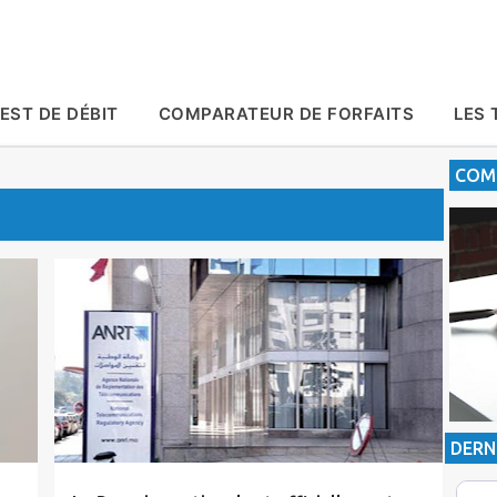
Accéder au contenu principal
EST DE DÉBIT
COMPARATEUR DE FORFAITS
LES 
COMP
Actualité
ANRT
Roaming
Tic Maroc
DERN