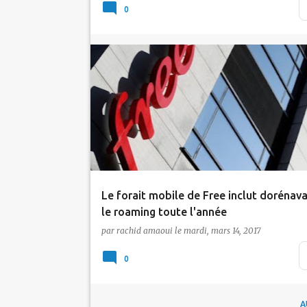
approuvant la première offre technique et
0
tarifaire d'…
Actualité
Free
Roaming
Le forait mobile de Free inclut dorénav
le roaming toute l'année
par
rachid amaoui
le
mardi, mars 14, 2017
Après une semaine de suspense, Free mobi
vient de lever le voile sur son annonce "qui
0
n…
A