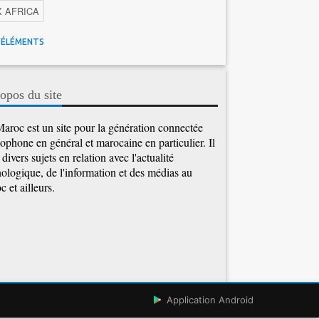
X AFRICA
 Maroc
Facebook
Promotions inwi
'ÉLÉMENTS
gence Artificielle
Cybersécurité
tions Maroc Telecom
Kaspersky
APEBI
opos du site
Ericsson
WhatsApp
aroc est un site pour la génération connectée
ophone en général et marocaine en particulier. Il
e divers sujets en relation avec l'actualité
ologique, de l'information et des médias au
 et ailleurs.
Application Android