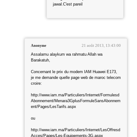
jawal.C'est pareil
21 août 2013, 13:43:00
Anonyme
Assalamu alaykum wa rahmatu Allah wa
Barakatuh,
Concernant le prix du modem IAM Huawei E173,
je me demande quelle page web de maroc telecom
croire:
http://www.iam.ma/Particuliers/Internet/Formulesd
Abonnement/Menara3GplusFormuleSansAbonnem
ent/Pages/LesTarifs.aspx
ou
http://www.iam.ma/Particuliers/Internet/LesOffresd
Acces/Pages/Les-Equipements-3G.aspx