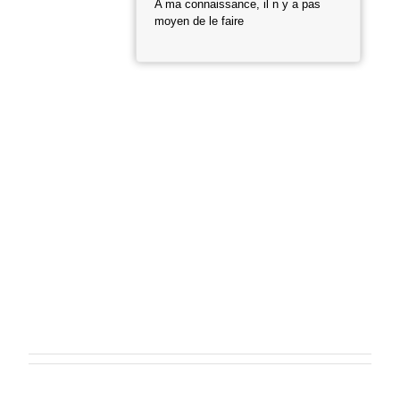
A ma connaissance, il n y a pas
moyen de le faire
E
n