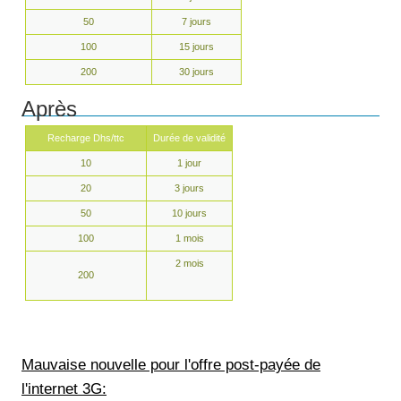
50
7 jours
100
15 jours
200
30 jours
Après
Recharge Dhs/ttc
Durée de validité
10
1 jour
20
3 jours
50
10 jours
100
1 mois
2 mois
200
Mauvaise nouvelle pour l'offre post-payée de
l'internet 3G: