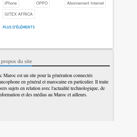
iPhone
OPPO
Abonnement Internet
GITEX AFRICA
4G au Maroc
Facebook
Promotions inwi
PLUS D'ÉLÉMENTS
Intelligence Artificielle
Cybersécurité
Promotions Maroc Telecom
Kaspersky
APEBI
iOS
Ericsson
WhatsApp
 propos du site
c Maroc est un site pour la génération connectée
ancophone en général et marocaine en particulier. Il traite
vers sujets en relation avec l'actualité technologique, de
information et des médias au Maroc et ailleurs.