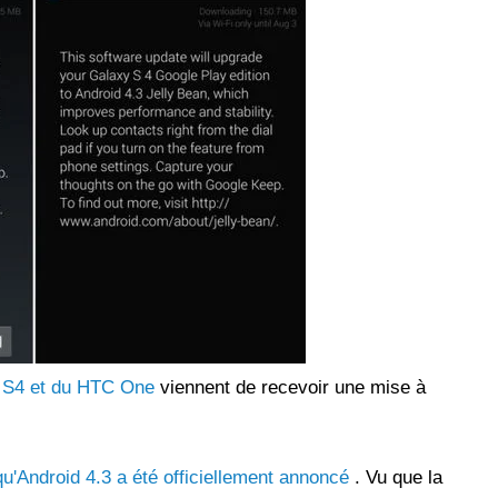
les réseaux sociaux
Promotion Orange Maroc: Recharge x25 +
Internet
Orange, inwi fait
Nouveau! Orange Maroc multiplie les recharges
d'un accès à
de ses clients mobiles en prépayé par 25 et ce,
pour toute recharge de 30 Dh ou plus. De plus,
WhatsApp,
Orange offre, suite à n'importe quelle recharge,
et Snapchat voire
un volume d'internet variant selon le montant de
 Notons au
ladite recharge. La durée de validité du volume
e offre
d'internet est de 7 jours alors que celle du solde
n le 23 mars 2026,
offert en Dh est de 3 mois. Recharge Solde
 S4 et du HTC One
viennent de recevoir une mise à
qu'Android 4.3 a été officiellement annoncé
. Vu que la