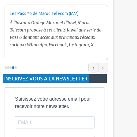
Les Pass *6 de Maroc Telecom (IAM)
Promotion Ma
+ Internet
À l’instar d’Orange Maroc et d’inwi, Maroc
Nouveau! Clie
Telecom propose à ses clients Jawal une série de
pour toute r
Pass 6 donnant accès aux principaux réseaux
Telecom vous
sociaux : WhatsApp, Facebook, Instagram, X
De plus, Mar
(Twitter) et Snapchat.En temps normal, le Pass
quelle recha
5 Dh inclut 100 Mo, le Pass 10 Dh offre 400 Mo,
selon le mon
tandis que les formules à 20 Dh et 30 Dh
‹
›
la durée de v
proposent respectivement 1 Go et 2 Go. Les
INSCRIVEZ VOUS A LA NEWSLETTER
jours alors q
durées de validité sont de 3 jours pour
3 mois.
Saisissez votre adresse email pour
recevoir notre newsletter.