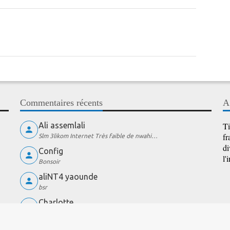
Commentaires récents
A
Ali assemlali
Ti
fr
Slm 3likom Internet Très faible de nwahi…
di
Config
l'
Bonsoir
aliNT4 yaounde
bsr
Charlotte
wow