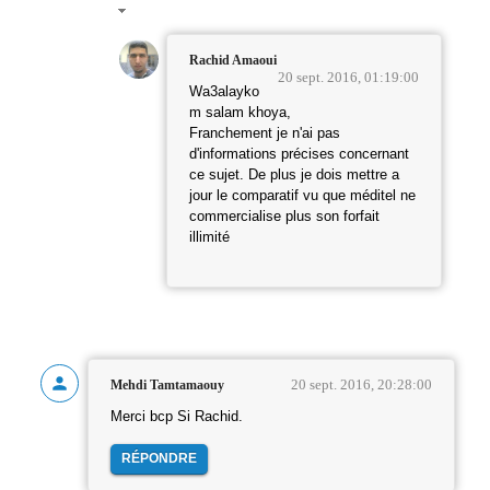
Rachid Amaoui
20 sept. 2016, 01:19:00
Wa3alayko
m salam khoya,
Franchement je n'ai pas
d'informations précises concernant
ce sujet. De plus je dois mettre a
jour le comparatif vu que méditel ne
commercialise plus son forfait
illimité
20 sept. 2016, 20:28:00
Mehdi Tamtamaouy
Merci bcp Si Rachid.
RÉPONDRE