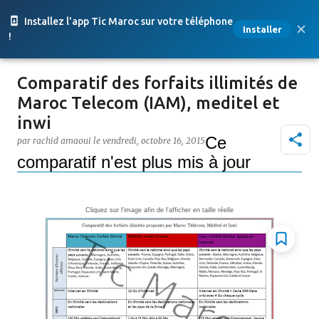
Accéder au contenu principal
Installez l'app Tic Maroc sur votre téléphone
Installer
!
Comparatif des forfaits illimités de
Maroc Telecom (IAM), meditel et
inwi
Ce
par
rachid amaoui
le
vendredi, octobre 16, 2015
comparatif n'est plus mis à jour
Cliquez sur l'image afin de l'afficher en taille réelle