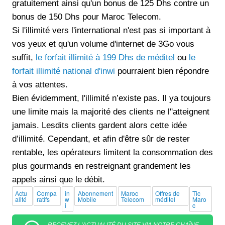
gratuitement ainsi qu'un bonus de 125 Dhs contre un
bonus de 150 Dhs pour Maroc Telecom.
Si l'illimité vers l'international n'est pas si important à
vos yeux et qu'un volume d'internet de 3Go vous
suffit,
le forfait illimité à 199 Dhs de méditel
ou
le
forfait illimité national d'inwi
pourraient bien répondre
à vos attentes.
Bien évidemment, l'illimité n’existe pas. Il ya toujours
une limite mais la majorité des clients ne l''atteignent
jamais. Lesdits clients gardent alors cette idée
d’illimité. Cependant, et afin d'être sûr de rester
rentable, les opérateurs limitent la consommation des
plus gourmands en restreignant grandement les
appels ainsi que le débit.
Actu
Compa
in
Abonnement
Maroc
Offres de
Tic
alité
ratifs
w
Mobile
Telecom
méditel
Maro
i
c