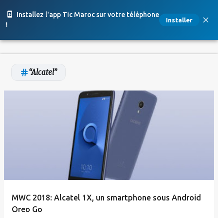
Accéder au contenu principal
Installez l'app Tic Maroc sur votre téléphone
Installer
!
Alcatel
A
r
t
i
c
l
e
MWC 2018: Alcatel 1X, un smartphone sous Android
s
Oreo Go