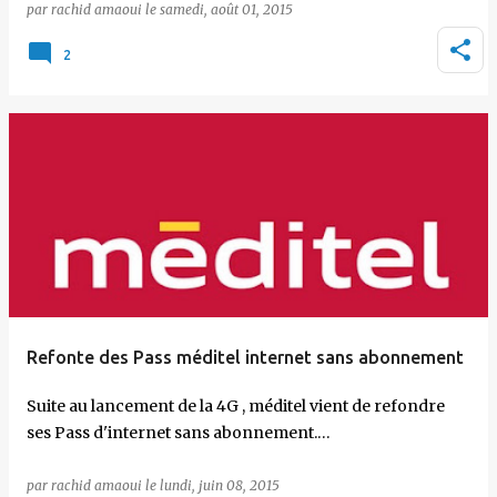
par
rachid amaoui
le
samedi, août 01, 2015
2
Refonte des Pass méditel internet sans abonnement
Suite au lancement de la 4G , méditel vient de refondre
ses Pass d'internet sans abonnement.…
par
rachid amaoui
le
lundi, juin 08, 2015