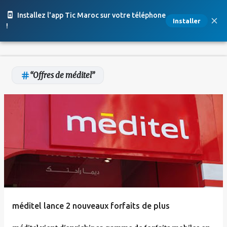
Accéder au contenu principal
Installez l'app Tic Maroc sur votre téléphone
Installer
!
Offres de méditel
A
r
t
i
c
l
e
méditel lance 2 nouveaux forfaits de plus
s