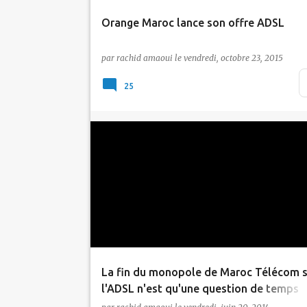
Orange Maroc lance son offre ADSL
Nouveau! méditel, connu dorénavant sous 
par
rachid amaoui
le
vendredi, octobre 23, 2015
nom d'Orange Maroc, se lance sur le marc
de l&#…
25
Actualité
ADSL
ANRT
Maroc Telecom
Tic Maroc
La fin du monopole de Maroc Télécom s
l'ADSL n'est qu'une question de temps