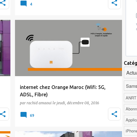
c'est ce que propose inwi dans le cadre
4
d'une…
4G au Maroc
ADSL
Abonnement Internet
5G
Orange
Tic Maroc
Catég
Actua
Sams
internet chez Orange Maroc (Wifi: 5G,
ADSL, Fibre)
ANRT
par
rachid amaoui
le
jeudi, décembre 08, 2016
Wifi: ADSL Wifi: Fibre Optique Wifi: DarBox
Abonn
ue
Wifi: ADSL ADSL d'Orange Maroc 149 …
69
Applic
iPhon