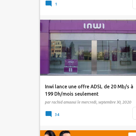
offre ADSL avec un débit allant à 20 Mb/s
1
alors qu'on…
Actualité
ADSL
inwi
Abonnement Internet
Tic Maroc
Inwi lance une offre ADSL de 20 Mb/s à
199 Dh/mois seulement
par
rachid amaoui
le
mercredi, septembre 30, 2020
Alors qu'on croyait que inwi a abandonné
l'ADSL au profit de la Fibre Optique, voilà q
34
ce…