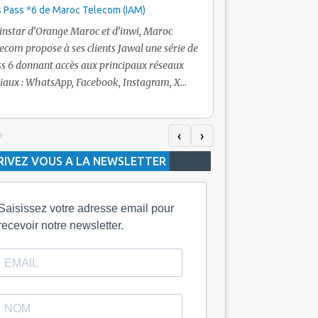
 Pass *6 de Maroc Telecom (IAM)
Promotion Maroc Tel
+ Internet
’instar d’Orange Maroc et d’inwi, Maroc
Nouveau! Clients Jawa
ecom propose à ses clients Jawal une série de
pour toute recharge 
s 6 donnant accès aux principaux réseaux
Telecom vous fera bén
iaux : WhatsApp, Facebook, Instagram, X
De plus, Maroc Teleco
itter) et Snapchat.En temps normal, le Pass
quelle recharge, un v
h inclut 100 Mo, le Pass 10 Dh offre 400 Mo,
selon le montant de l
dis que les formules à 20 Dh et 30 Dh
‹
›
la durée de validité d
posent respectivement 1 Go et 2 Go. Les
RIVEZ VOUS A LA NEWSLETTER
jours alors que celle 
ées de validité sont de 3 jours pour
3 mois.
Saisissez votre adresse email pour
recevoir notre newsletter.