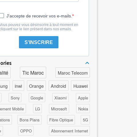
J'accepte de recevoir vos e-mails.
Vous pouvez vous désinscrire à tout moment en
cliquant sur le lien présent dans nos emails.
S'INSCRIRE
ories
lité
Tic Maroc
Maroc Telecom
ung
inwi
Orange
Android
Huawei
Sony
Google
Xiaomi
Apple
ement Mobile
LG
Microsoft
Nokia
ations
Bons Plans
Fibre Optique
5G
e
OPPO
Abonnement Internet