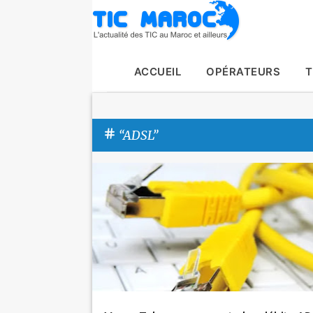
ACCUEIL
OPÉRATEURS
T
ADSL
A
Actualité
ADSL
Maroc Telecom
Tic Maroc
r
t
i
c
l
e