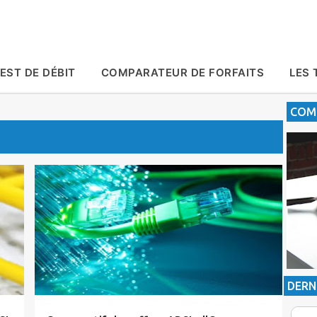
Accéder au contenu principal
EST DE DÉBIT
COMPARATEUR DE FORFAITS
LES 
COMP
Actualité
ADSL
Comparatifs
inwi
Abonnement Internet
Maroc Telecom
Orange
Tic Maroc
DERN