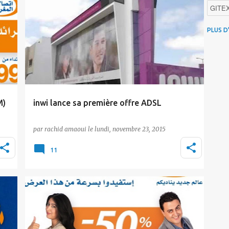
c
Actualité
ADSL
Tic Maroc
GITE
4G au
PLUS D
Intelli
Promo
iOS
M)
inwi lance sa première offre ADSL
Après plusieurs mois de test, inwi s'apprête à
par
rachid amaoui
le
lundi, novembre 23, 2015
ux
lancer officiellement sa première offre ADSL
y
d…
11
ADSL
Bons Plans
Promotions Maroc Telecom