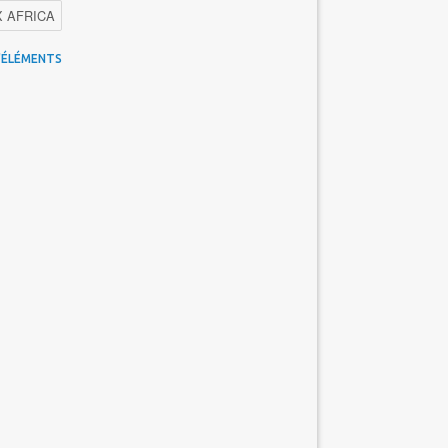
X AFRICA
 Maroc
Facebook
Promotions inwi
'ÉLÉMENTS
gence Artificielle
Cybersécurité
tions Maroc Telecom
Kaspersky
APEBI
Ericsson
WhatsApp