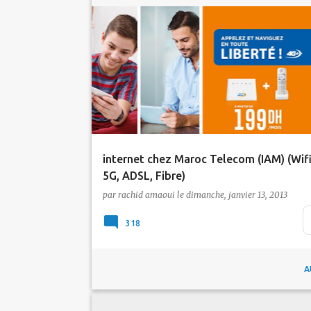
4G au Maroc
ADSL
Abonnement Internet
5G
Maroc Telecom
Tic Maroc
internet chez Maroc Telecom (IAM) (Wifi
5G, ADSL, Fibre)
par
rachid amaoui
le
dimanche, janvier 13, 2013
Wifi: ADSL Wifi: Fibre Optique Wifi: 5G Wifi:
ADSL PS: On s'est contenté de mentionner
318
A