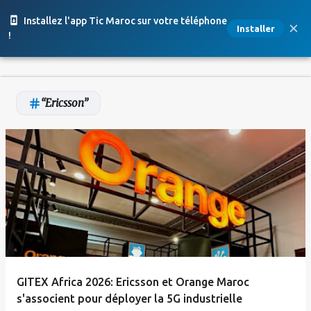
Accéder au contenu principal
Installez l'app Tic Maroc sur votre téléphone
Installer
!
Ericsson
A
r
t
i
c
l
e
GITEX Africa 2026: Ericsson et Orange Maroc
s
s'associent pour déployer la 5G industrielle