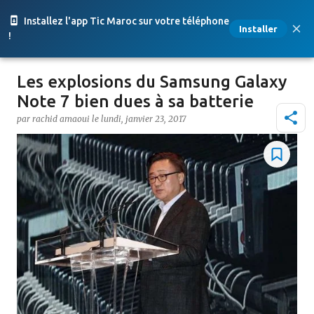
Accéder au contenu principal
Installez l'app Tic Maroc sur votre téléphone
Installer
!
Les explosions du Samsung Galaxy
Note 7 bien dues à sa batterie
par
rachid amaoui
le
lundi, janvier 23, 2017