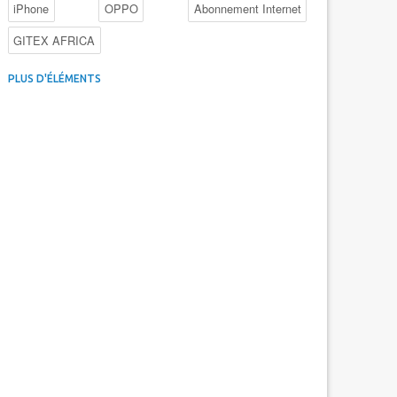
iPhone
OPPO
Abonnement Internet
GITEX AFRICA
4G au Maroc
Facebook
Promotions inwi
PLUS D'ÉLÉMENTS
Intelligence Artificielle
Cybersécurité
Promotions Maroc Telecom
Kaspersky
APEBI
iOS
Ericsson
WhatsApp