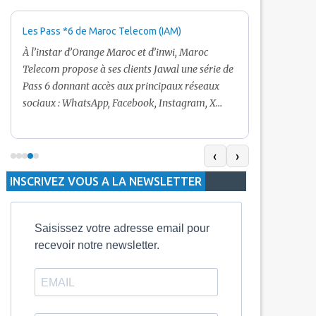
Les Pass *6 de Maroc Telecom (IAM)
Promotion Ma
+ Internet
À l’instar d’Orange Maroc et d’inwi, Maroc
Nouveau! Clie
Telecom propose à ses clients Jawal une série de
pour toute r
Pass 6 donnant accès aux principaux réseaux
Telecom vous
sociaux : WhatsApp, Facebook, Instagram, X
De plus, Mar
(Twitter) et Snapchat.En temps normal, le Pass
quelle recha
5 Dh inclut 100 Mo, le Pass 10 Dh offre 400 Mo,
selon le mon
tandis que les formules à 20 Dh et 30 Dh
‹
›
la durée de v
proposent respectivement 1 Go et 2 Go. Les
INSCRIVEZ VOUS A LA NEWSLETTER
jours alors q
durées de validité sont de 3 jours pour
3 mois.
Saisissez votre adresse email pour
recevoir notre newsletter.