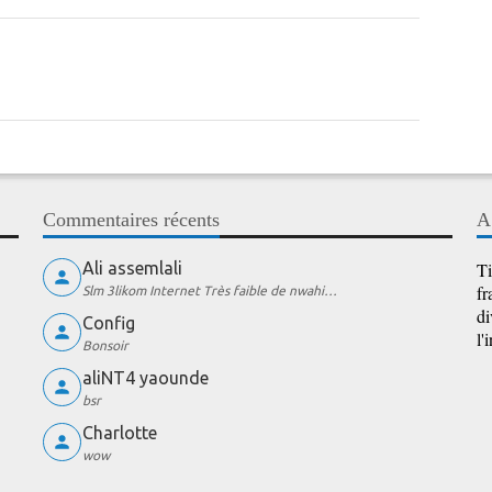
Commentaires récents
A
Ali assemlali
Ti
fr
Slm 3likom Internet Très faible de nwahi…
di
Config
l'
Bonsoir
aliNT4 yaounde
bsr
Charlotte
wow