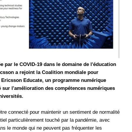
les réseaux sociaux
Promotion Orange Maroc: Recharge x25 +
Internet
Orange, inwi fait
Nouveau! Orange Maroc multiplie les recharges
d'un accès à
de ses clients mobiles en prépayé par 25 et ce,
pour toute recharge de 30 Dh ou plus. De plus,
WhatsApp,
Orange offre, suite à n'importe quelle recharge,
et Snapchat voire
un volume d'internet variant selon le montant de
 Notons au
ladite recharge. La durée de validité du volume
e par le COVID-19 dans le domaine de l'éducation
e offre
d'internet est de 7 jours alors que celle du solde
icsson a rejoint la Coalition mondiale pour
n le 23 mars 2026,
offert en Dh est de 3 mois. Recharge Solde
cé Ericsson Educate, un programme numérique
é sur l'amélioration des compétences numériques
iversités.
d'être connecté pour maintenir un sentiment de normalité
tiel particulièrement touché par la pandémie, avec
dans le monde qui ne peuvent pas fréquenter les