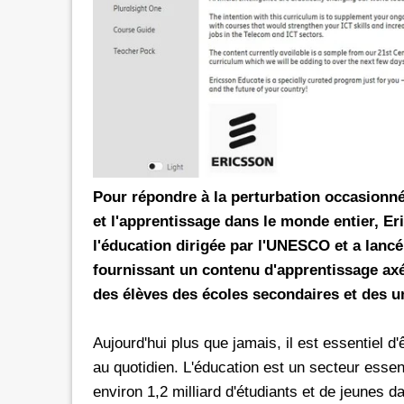
rs les réseaux sociaux avec *6 chez
Promotion inwi: L'illimité vers 
oc
avec *6
e de 30 Dh donne dorénavant un
A l'instar de Maroc Telecom et 
té aux réseaux sociaux chez Orange.
bénéficier ses clients prépayés 
e d'une offre promotionnelle qui
certains réseaux sociaux. A 5 Dh, le client aura
e 24 mars 2026, les clients prépayés
droit à 100 Mo valables vers 
oc peuvent désormais bénéficier
Facebook, Twitter, Instagram 
 Instagram
300 Mo pour le Pass de 10 Dh.
Pour répondre à la perturbation occasionné
urant 30 jours, et ce, en
passage que dans le cadre d'un
et l'apprentissage dans le monde entier, Er
 le code d'une recharge de 30 Dh
promotionnelle qui prendra fi
l'éducation dirigée par l'UNESCO et a lan
ivi de *6. Rappelons
le Pass 30 Dh de inwi offre un
fournissant un contenu d'apprentissage ax
des élèves des écoles secondaires et des un
Aujourd'hui plus que jamais, il est essentiel 
au quotidien. L'éducation est un secteur essen
environ 1,2 milliard d'étudiants et de jeunes 