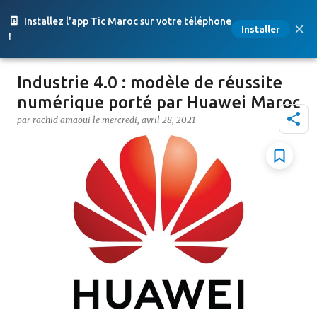
Accéder au contenu principal
Installez l'app Tic Maroc sur votre téléphone
Installer
!
Industrie 4.0 : modèle de réussite
numérique porté par Huawei Maroc
par
rachid amaoui
le
mercredi, avril 28, 2021