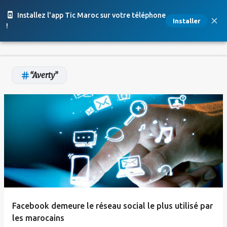
Accéder au contenu principal
Installez l'app Tic Maroc sur votre téléphone
Installer
!
Averty
A
r
t
i
c
l
e
Facebook demeure le réseau social le plus utilisé par
s
les marocains