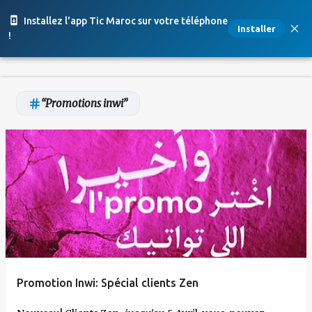
Accéder au contenu principal
Installez l'app Tic Maroc sur votre téléphone
Installer
!
Promotions inwi
A
r
t
i
c
l
e
Promotion Inwi: Spécial clients Zen
s